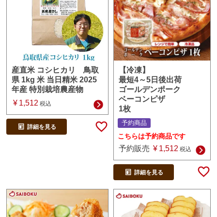
【冷凍】
産直米 コシヒカリ 鳥取
最短4～5日後出荷
県 1kg 米 当日精米 2025
ゴールデンポーク
年産 特別栽培農産物
ベーコンピザ
¥
1,512
税込
1枚
予約商品
詳細を見る
こちらは予約商品です
予約販売
¥
1,512
税込
詳細を見る