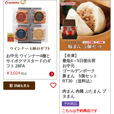
【冷凍】
お中元 ウインナー4種と
最短4～5日後出荷
サイボクマスタードのギ
お中元
フト 28FA
ゴールデンポーク
¥
3,024
税込
豚まん 5個セット
RT30 （送料込）
詳細を見る
肉まん 肉饅 ぶたまん ブ
タまん
予約商品
こちらは予約商品です