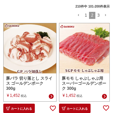
210
件中
101
-
200
件表示
1
2
3
豚モモ しゃぶしゃぶ用
豚バラ 切り落とし スライ
スーパーゴールデンポー
ス ゴールデンポーク
ク 300g
300g
¥
1,452
¥
1,452
税込
税込
カートに入れる
カートに入れる