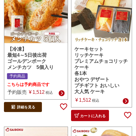
ケーキセット
【冷凍】
リッチケーキ
最短4～5日後出荷
プレミアムチョコリッチ
ゴールデンポーク
ケーキ
メンチカツ 5個入り
各1本
予約商品
おやつ デザート
こちらは予約商品です
プチギフト おいしい
大人気 ケーキ
予約販売
¥
1,512
税込
¥
1,512
税込
詳細を見る
カートに入れる