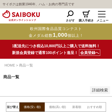
サイボクは創業1946年、ハム・お肉の専門店です
予約商品
予約商品のみを表示
さがす
購入手続き
メニュー
並び順
欧州国際食品品質コンテスト
新着順
1,000
金メダル総数
個以上！
登録順
価格が安い順
1配送先につき税込10,800円以上ご購入で送料無料！
価格が高い順
新規会員登録で通常100ポイント進呈！
会員登録へ
優先度順
レビュー順
キーワードヒット順
HOME
商品一覧
検索
商品一覧
詳細検索
並び替え
価格(安い順)
価格(高い順)
新着順
おすすめ順