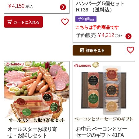
ハンバーグ 5個セット
¥
4,150
税込
RT39 （送料込）
予約商品
カートに入れる
こちらは予約商品です
予約販売
¥
4,212
税込
詳細を見る
お中元 ベーコンとソー
オールスターお取り寄
セージのギフト 41FA
せ・お試しセット