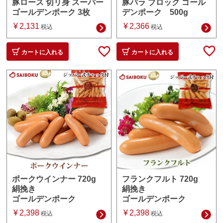
豚バラ ブロック ゴール
豚ロース 切リ身 スーパー
デンポーク 500g
ゴールデンポーク 3枚
¥
2,366
¥
2,131
税込
税込
カートに入れる
カートに入れる
フランクフルト 720g
ポークウインナー 720g
絹挽き
絹挽き
ゴールデンポーク
ゴールデンポーク
¥
2,398
¥
2,398
税込
税込