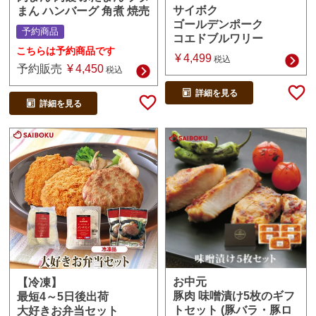
サイボク
まん ハンバーグ 角煮 焼売
ゴールデンポーク
予約商品
コエドブルワリー
こちらは予約商品です
¥
4,499
税込
予約販売
¥
4,450
税込
詳細を見る
詳細を見る
お中元
【冷凍】
豚肉 味噌漬け5枚のギフ
最短4～5日後出荷
トセット (豚バラ・豚ロ
大好きお弁当セット