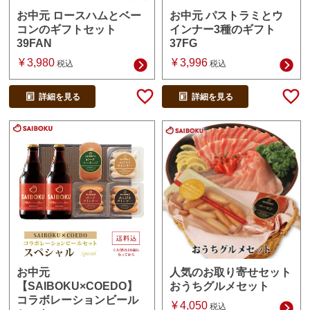
お中元 パストラミとウ
お中元 ロースハムとベー
インナー3種のギフト
コンのギフトセット
37FG
39FAN
¥
3,996
¥
3,980
税込
税込
詳細を見る
詳細を見る
人気のお取り寄せセット
お中元
おうちグルメセット
【SAIBOKU×COEDO】
コラボレーションビール
¥
4,050
税込