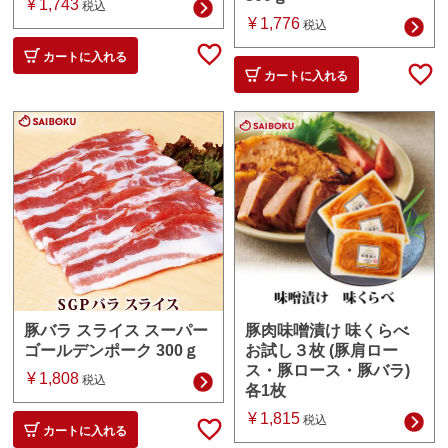
¥
1,743
税込
¥
1,776
税込
カートに入れる
カートに入れる
豚肉味噌漬け 味くらべ
豚バラ スライス スーパー
お試し３枚 (豚肩ロー
ゴールデンポーク 300ｇ
ス・豚ロース・豚バラ)
¥
1,808
税込
各1枚
¥
1,815
税込
カートに入れる