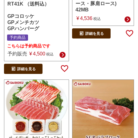
ース・豚肩ロース)
RT41K （送料込）
42MB
GPコロッケ
¥
4,536
税込
GPメンチカツ
GPハンバーグ
詳細を見る
予約商品
こちらは予約商品です
予約販売
¥
4,500
税込
詳細を見る