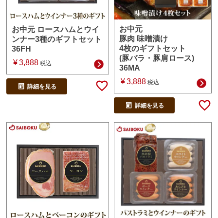
お中元
お中元 ロースハムとウイ
豚肉 味噌漬け
ンナー3種のギフトセット
4枚のギフトセット
36FH
(豚バラ・豚肩ロース)
¥
3,888
税込
36MA
¥
3,888
税込
詳細を見る
詳細を見る