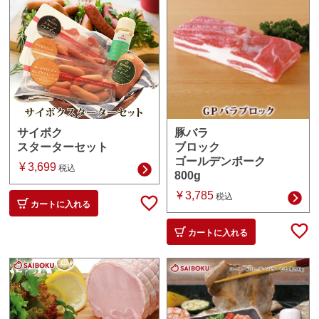
豚バラ
サイボク
ブロック
スターターセット
ゴールデンポーク
¥
3,699
税込
800g
¥
3,785
税込
カートに入れる
カートに入れる