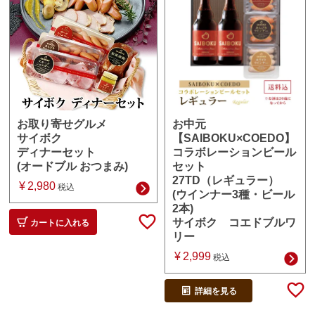
お中元
お取り寄せグルメ
【SAIBOKU×COEDO】
サイボク
コラボレーションビール
ディナーセット
セット
(オードブル おつまみ)
27TD（レギュラー）
¥
2,980
税込
(ウインナー3種・ビール
2本)
サイボク コエドブルワ
カートに入れる
リー
¥
2,999
税込
詳細を見る