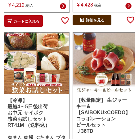
¥
4,428
¥
4,212
税込
税込
詳細を見る
カートに入れる
［数量限定］ 生ジャー
【冷凍】
キー＆
最短4～5日後出荷
【SAIBOKU×COEDO】
お中元 サイボク
コラボレーション
惣菜お試しセット
ビールセット
RT41M （送料込）
Ｊ36TD
肉まん 肉饅 ぶたまん ブタ