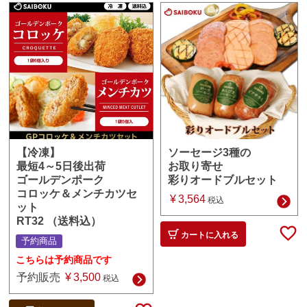
ソーセージ3種の
【冷凍】
お取り寄せ
最短4～5日後出荷
彩りオードブルセット
ゴールデンポーク
コロッケ＆メンチカツセ
¥
3,564
税込
ット
RT32 （送料込）
カートに入れる
予約商品
こちらは予約商品です
予約販売
¥
3,500
税込