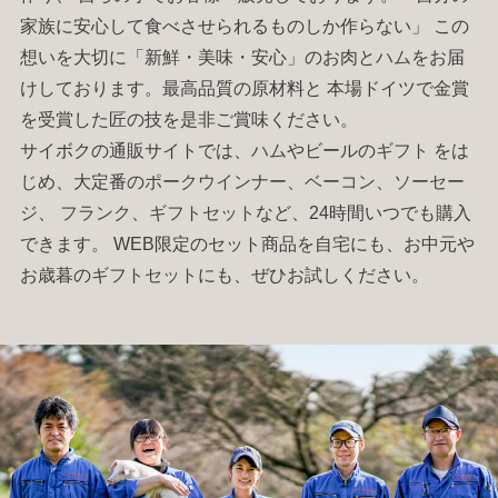
家族に安心して食べさせられるものしか作らない」 この
想いを大切に「新鮮・美味・安心」のお肉と
ハム
をお届
けしております。最高品質の原材料と 本場ドイツで金賞
を受賞した匠の技を是非ご賞味ください。
サイボクの通販サイトでは、
ハム
やビールの
ギフト
をは
じめ、大定番の
ポークウインナー
、
ベーコン
、
ソーセー
ジ
、
フランク
、
ギフトセット
など、24時間いつでも購入
できます。 WEB限定のセット商品を自宅にも、お中元や
お歳暮の
ギフトセット
にも、ぜひお試しください。