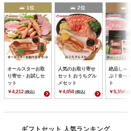
1位
2位
オールスターお取
人気のお取り寄せ
絶品しゃ
り寄せ・お試しセ
セット おうちグル
ぶ！食べ
ット
メセット
ト
￥4,212
￥4,050
￥5,350
(税込)
(税込)
(税
ギフトセット 人気ランキング