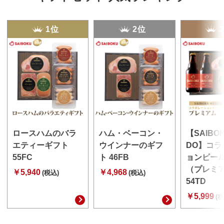
1位
2位
ロースハムのバラ
ハム・ベーコン・
【SAIBO
エティーギフト
ウインナーのギフ
DO】コラ
55FC
ト 46FB
ョンビー
（プレミ
￥5,940
￥4,968
(税込)
(税込)
54TD
￥5,999
(税