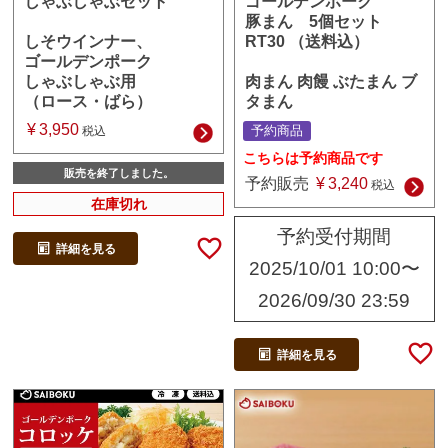
ゴールデンポーク
しゃぶしゃぶセット
豚まん 5個セット
RT30 （送料込）
しそウインナー、
ゴールデンポーク
肉まん 肉饅 ぶたまん ブ
しゃぶしゃぶ用
タまん
（ロース・ばら）
¥
3,950
予約商品
税込
こちらは予約商品です
販売を終了しました。
予約販売
¥
3,240
税込
在庫切れ
予約受付期間
詳細を見る
2025/10/01 10:00
〜
2026/09/30 23:59
詳細を見る