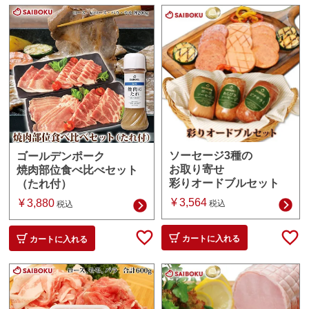
ソーセージ3種の
ゴールデンポーク
お取り寄せ
焼肉部位食べ比べセット
彩りオードブルセット
（たれ付）
¥
3,564
¥
3,880
税込
税込
カートに入れる
カートに入れる