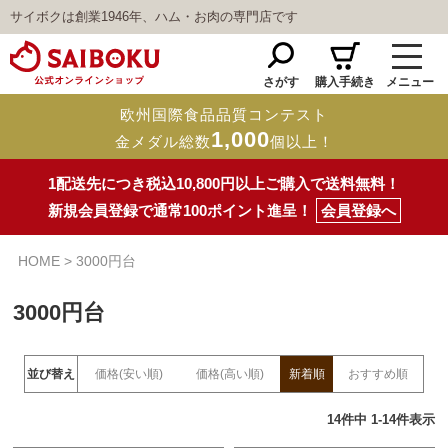
サイボクは創業1946年、ハム・お肉の専門店です
さがす
購入手続き
メニュー
欧州国際食品品質コンテスト
1,000
金メダル総数
個以上！
1配送先につき税込10,800円以上ご購入で送料無料！
新規会員登録で通常100ポイント進呈！
会員登録へ
HOME
3000円台
3000円台
並び替え
価格(安い順)
価格(高い順)
新着順
おすすめ順
14
件中
1
-
14
件表示