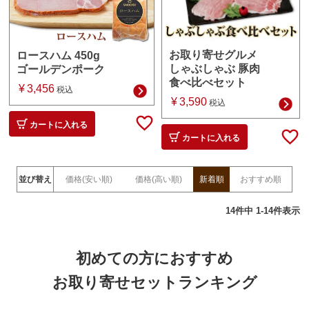
お取り寄せグルメ
ロースハム 450g
しゃぶしゃぶ 豚肉
ゴールデンポーク
食べ比べセット
¥
3,456
税込
¥
3,590
税込
カートに入れる
カートに入れる
並び替え
価格(安い順)
価格(高い順)
新着順
おすすめ順
14
件中
1
-
14
件表示
初めての方におすすめ
お取り寄せセットランキング