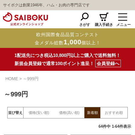
サイボクは創業1946年、ハム・お肉の専門店です
さがす
購入手続き
メニュー
欧州国際食品品質コンテスト
1,000
金メダル総数
個以上！
1配送先につき税込10,800円以上ご購入で送料無料！
新規会員登録で通常100ポイント進呈！
会員登録へ
HOME
～999円
～999円
並び替え
価格(安い順)
価格(高い順)
新着順
おすすめ順
64
件中
1
-
64
件表示