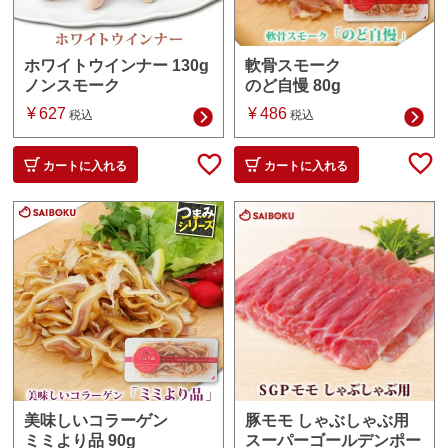
軟骨スモーク
ホワイトウインナー 130g
のど自慢 80g
ノンスモーク
¥
486
¥
627
税込
税込
カートに入れる
カートに入れる
豚モモ しゃぶしゃぶ用
美味しいコラーゲン
スーパーゴールデンポー
ミミより品 90g