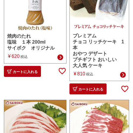
プレミアム
焼肉のたれ
チョコ リッチケーキ 1
塩味 １本 200ml
本
サイボク オリジナル
おやつ デザート
¥
620
税込
プチギフト おいしい
大人気 ケーキ
カートに入れる
¥
810
税込
カートに入れる