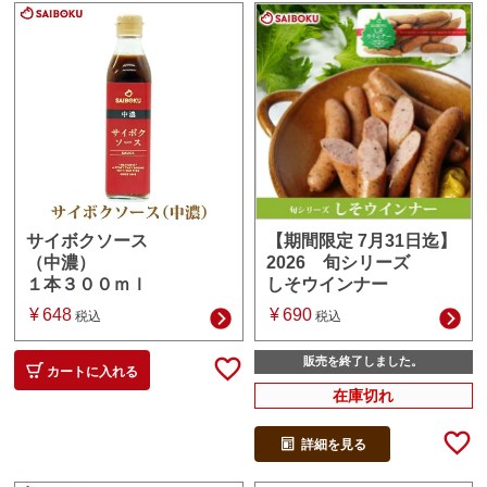
【期間限定 7月31日迄】
サイボクソース
2026 旬シリーズ
（中濃）
しそウインナー
１本３００ｍｌ
¥
690
¥
648
税込
税込
販売を終了しました。
カートに入れる
在庫切れ
詳細を見る