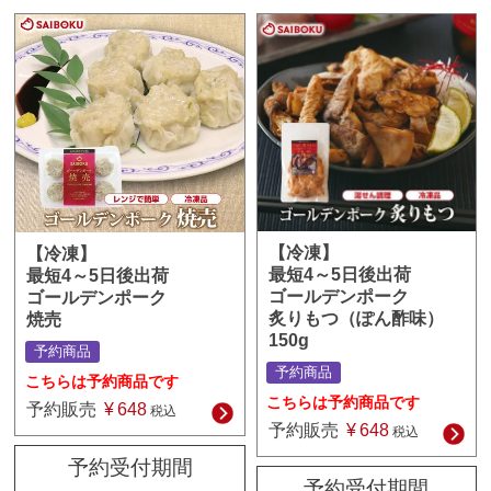
【冷凍】
【冷凍】
最短4～5日後出荷
最短4～5日後出荷
ゴールデンポーク
ゴールデンポーク
炙りもつ（ぽん酢味）
焼売
150g
予約商品
予約商品
こちらは予約商品です
こちらは予約商品です
予約販売
¥
648
税込
予約販売
¥
648
税込
予約受付期間
予約受付期間