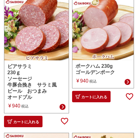
ポークハム 230g
ビアサラミ
ゴールデンポーク
230ｇ
ソーセージ
¥
940
税込
牛豚合挽き サラミ風
ビール おつまみ
オードブル
カートに入れる
¥
940
税込
カートに入れる