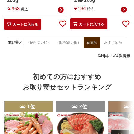
１袋 200g
200g
¥
584
¥
968
税込
税込
カートに入れる
カートに入れる
並び替え
価格(安い順)
価格(高い順)
新着順
おすすめ順
64
件中
1
-
64
件表示
初めての方におすすめ
お取り寄せセットランキング
1位
2位