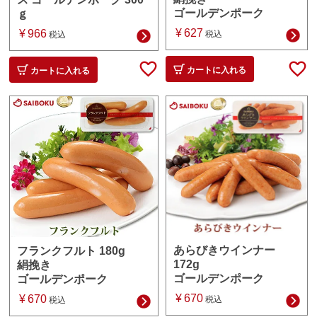
ゴールデンポーク
ｇ
¥
627
¥
966
税込
税込
カートに入れる
カートに入れる
あらびきウインナー
フランクフルト 180g
172g
絹挽き
ゴールデンポーク
ゴールデンポーク
¥
670
¥
670
税込
税込