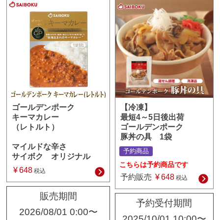
【冷凍】
ゴールデンポーク
最短4～5日後出荷
キーマカレー
ゴールデンポーク
（レトルト）
豚丼の具 1袋
マイルドな辛さ
予約商品
サイボク オリジナル
こちらは予約商品です
¥
648
税込
予約販売
¥
648
税込
販売期間
予約受付期間
2026/08/01 0:00
〜
2025/10/01 10:00
〜