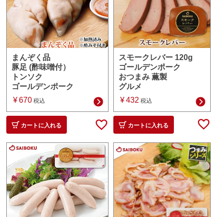
スモークレバー 120g
まんぞく品
ゴールデンポーク
豚足 (酢味噌付）
おつまみ 薫製
トンソク
グルメ
ゴールデンポーク
¥
432
¥
670
税込
税込
カートに入れる
カートに入れる