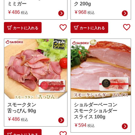
ク 200g
ミミガー
¥
968
¥
486
税込
税込
カートに入れる
カートに入れる
ショルダーベーコン
スモークタン
スモークショルダー
舌っぴん 90g
スライス 100g
¥
486
税込
¥
594
税込