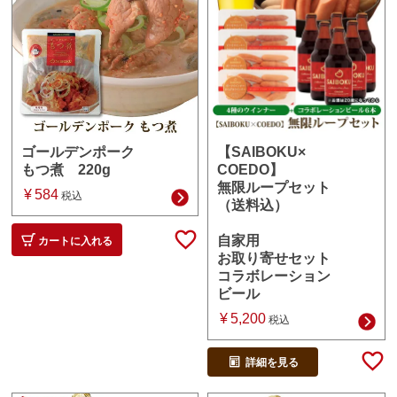
【SAIBOKU×
ゴールデンポーク
COEDO】
もつ煮 220g
無限ループセット
¥
584
税込
（送料込）
自家用
カートに入れる
お取り寄せセット
コラボレーション
ビール
¥
5,200
税込
詳細を見る