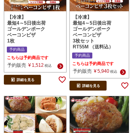
【冷凍】
【冷凍】
最短4～5日後出荷
最短4～5日後出荷
ゴールデンポーク
ゴールデンポーク
ベーコンピザ
ベーコンピザ
3枚セット
1枚
RT55M （送料込）
予約商品
予約商品
こちらは予約商品です
こちらは予約商品です
予約販売
¥
1,512
税込
予約販売
¥
5,940
税込
詳細を見る
詳細を見る