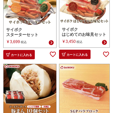
サイボク
サイボク
はじめてのお味見セット
スターターセット
¥
3,450
¥
3,699
税込
税込
カートに入れる
カートに入れる