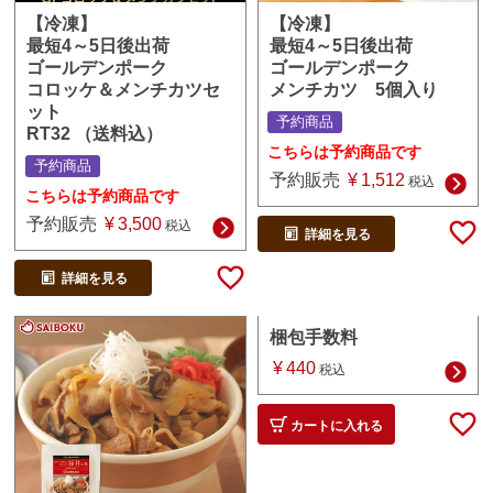
【冷凍】
【冷凍】
最短4～5日後出荷
最短4～5日後出荷
ゴールデンポーク
ゴールデンポーク
メンチカツ 5個入り
コロッケ＆メンチカツセ
ット
予約商品
RT32 （送料込）
こちらは予約商品です
予約商品
予約販売
¥
1,512
税込
こちらは予約商品です
予約販売
¥
3,500
税込
詳細を見る
詳細を見る
梱包手数料
¥
440
税込
カートに入れる