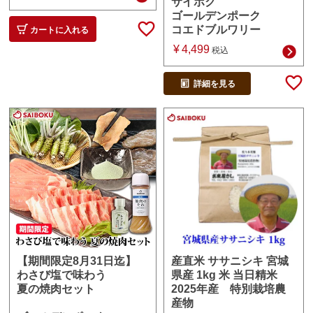
サイボク
ゴールデンポーク
コエドブルワリー
カートに入れる
¥
4,499
税込
詳細を見る
産直米 ササニシキ 宮城
【期間限定8月31日迄】
県産 1kg 米 当日精米
わさび塩で味わう
2025年産 特別栽培農
夏の焼肉セット
産物