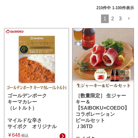
210
件中
1
-
100
件表示
1
2
3
［数量限定］ 生ジャー
ゴールデンポーク
キー＆
キーマカレー
【SAIBOKU×COEDO】
（レトルト）
コラボレーション
ビールセット
マイルドな辛さ
Ｊ36TD
サイボク オリジナル
¥
648
税込