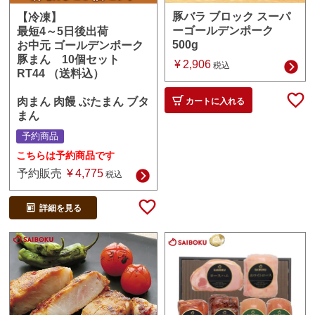
豚バラ ブロック スーパ
【冷凍】
ーゴールデンポーク
最短4～5日後出荷
500g
お中元 ゴールデンポーク
豚まん 10個セット
¥
2,906
税込
RT44 （送料込）
肉まん 肉饅 ぶたまん ブタ
カートに入れる
まん
予約商品
こちらは予約商品です
予約販売
¥
4,775
税込
詳細を見る