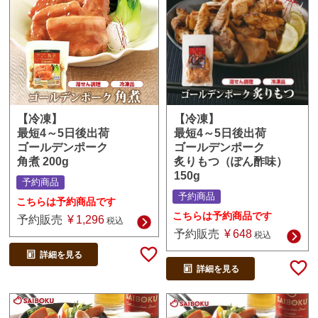
【冷凍】
【冷凍】
最短4～5日後出荷
最短4～5日後出荷
ゴールデンポーク
ゴールデンポーク
炙りもつ（ぽん酢味）
角煮 200g
150g
予約商品
予約商品
こちらは予約商品です
こちらは予約商品です
予約販売
¥
1,296
税込
予約販売
¥
648
税込
詳細を見る
詳細を見る