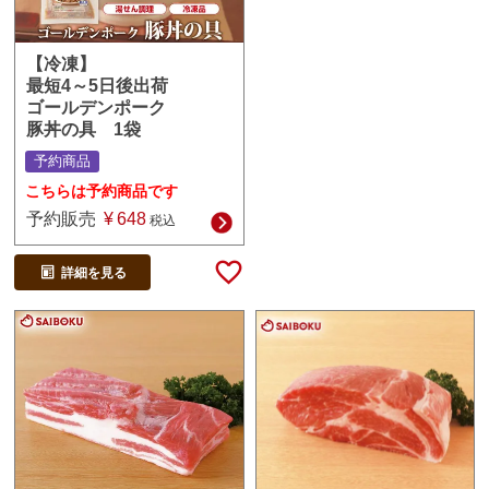
【冷凍】
最短4～5日後出荷
ゴールデンポーク
豚丼の具 1袋
予約商品
こちらは予約商品です
予約販売
¥
648
税込
詳細を見る