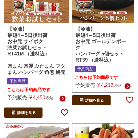
【冷凍】
【冷凍】
最短4～5日後出荷
最短4～5日後出荷
お中元 ゴールデンポー
お中元 サイボク
ク
惣菜お試しセット
ハンバーグ 5個セット
RT41M （送料込）
RT39 （送料込）
肉まん 肉饅 ぶたまん ブタ
予約商品
まん ハンバーグ 角煮 焼売
こちらは予約商品です
予約商品
予約販売
¥
4,212
税込
こちらは予約商品です
予約販売
¥
4,450
税込
詳細を見る
詳細を見る