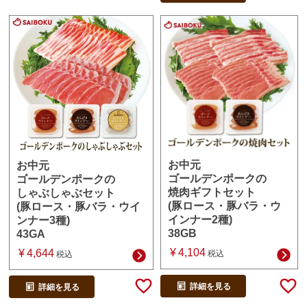
お中元
お中元
ゴールデンポークの
ゴールデンポークの
焼肉ギフトセット
しゃぶしゃぶセット
(豚ロース・豚バラ・ウ
(豚ロース・豚バラ・ウイ
インナー2種)
ンナー3種)
38GB
43GA
¥
4,104
¥
4,644
税込
税込
詳細を見る
詳細を見る