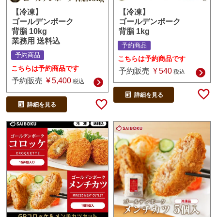
【冷凍】
【冷凍】
ゴールデンポーク
ゴールデンポーク
背脂 1kg
背脂 10kg
業務用 送料込
予約商品
予約商品
こちらは予約商品です
こちらは予約商品です
予約販売
¥
540
税込
予約販売
¥
5,400
税込
詳細を見る
詳細を見る