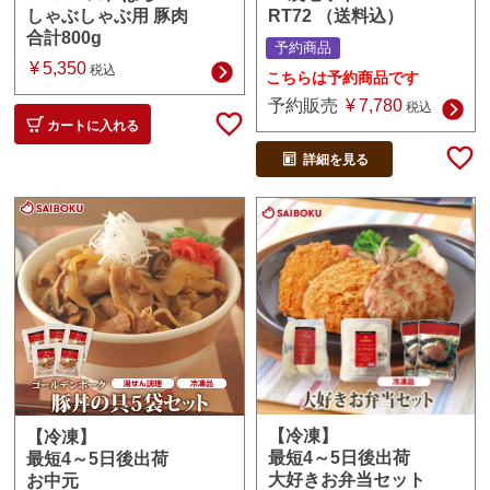
RT72 （送料込）
しゃぶしゃぶ用 豚肉
合計800g
予約商品
¥
5,350
税込
こちらは予約商品です
予約販売
¥
7,780
税込
カートに入れる
詳細を見る
【冷凍】
【冷凍】
最短4～5日後出荷
最短4～5日後出荷
大好きお弁当セット
お中元