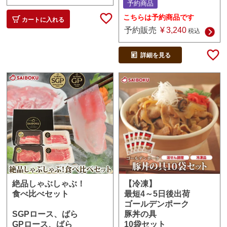
予約商品
こちらは予約商品です
カートに入れる
予約販売
¥
3,240
税込
詳細を見る
【冷凍】
絶品しゃぶしゃぶ！
最短4～5日後出荷
食べ比べセット
ゴールデンポーク
豚丼の具
SGPロース、ばら
10袋セット
GPロース、ばら