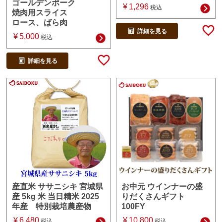
ゴールデンポーク
¥
1,296
税込
焼肉用スライス
ロース、ばら肉
詳細を見る
¥
5,000
税込
詳細を見る
お中元 ウインナーの盛
産直米 ササニシキ 宮城県
りだくさんギフト
産 5kg 米 当日精米 2025
100FY
年産 特別栽培農産物
¥
10,800
¥
6,480
税込
税込