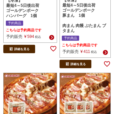
【冷凍】
【冷凍】
最短4～5日後出荷
最短4～5日後出荷
ゴールデンポーク
ゴールデンポーク
豚まん 1個
ハンバーグ 1個
予約商品
肉まん 肉饅 ぶたまん ブ
こちらは予約商品です
タまん
予約販売
¥
594
税込
予約商品
こちらは予約商品です
詳細を見る
予約販売
¥
411
税込
詳細を見る