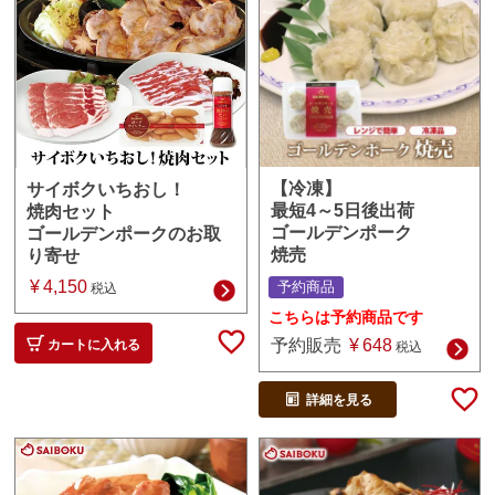
【冷凍】
サイボクいちおし！
最短4～5日後出荷
焼肉セット
ゴールデンポーク
ゴールデンポークのお取
焼売
り寄せ
¥
4,150
予約商品
税込
こちらは予約商品です
予約販売
¥
648
カートに入れる
税込
詳細を見る