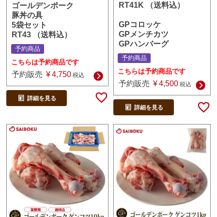
RT41K （送料込）
ゴールデンポーク
豚丼の具
GPコロッケ
5袋セット
GPメンチカツ
RT43 （送料込）
GPハンバーグ
予約商品
予約商品
こちらは予約商品です
こちらは予約商品です
予約販売
¥
4,750
税込
予約販売
¥
4,500
税込
詳細を見る
詳細を見る