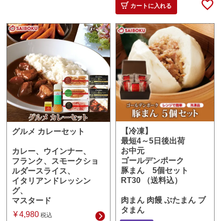
カートに入れる
【冷凍】
グルメ カレーセット
最短4～5日後出荷
お中元
カレー、ウインナー、
ゴールデンポーク
フランク、スモークショ
豚まん 5個セット
ルダースライス、
RT30 （送料込）
イタリアンドレッシン
グ、
肉まん 肉饅 ぶたまん ブ
マスタード
タまん
¥
4,980
税込