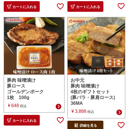
カートに入れる
カートに入れる
お中元
豚肉 味噌漬け
豚肉 味噌漬け
豚ロース
4枚のギフトセット
ゴールデンポーク
(豚バラ・豚肩ロース)
1枚 100g
36MA
¥
648
税込
¥
3,888
税込
カートに入れる
詳細を見る