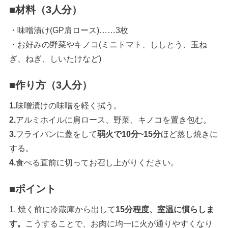
■材料（3人分）
・味噌漬け(GP肩ロース)……3枚
・お好みの野菜やキノコ(ミニトマト、ししとう、玉ね
ぎ、ねぎ、しいたけなど)
■作り方（3人分）
1.
味噌漬けの味噌を軽く拭う。
2.
アルミホイルに肩ロース、野菜、キノコを置き包む。
3.
フライパンに蓋をして
弱火で10分~15分
ほど蒸し焼きに
する。
4.
食べる直前に切ってお召し上がりください。
■ポイント
1. 焼く前に冷蔵庫から出して
15分程度、室温に慣らしま
す。
こうすることで、お肉に均一に火が通りやすくなり