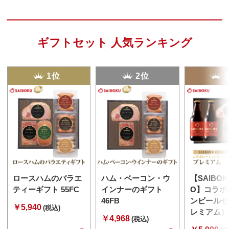
ギフトセット 人気ランキング
1位
2位
ロースハムのバラエ
ハム・ベーコン・ウ
【SAIBOK
ティーギフト 55FC
インナーのギフト
O】コラボ
46FB
ンビールセ
￥5,940
(税込)
レミアム） 
￥4,968
(税込)