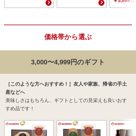
￥5,999
(税
価格帯から選ぶ
3,000〜4,999円のギフト
［このような方へおすすめ！］友人や家族、帰省の手土
産などへ
美味しさはもちろん、ギフトとしての見栄えも良いおす
すめ品です！