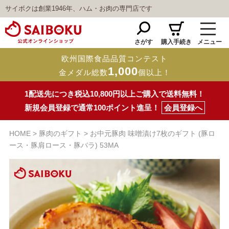
サイボクは創業1946年、ハム・お肉の専門店です
さがす
購入手続き
メニュー
欧州国際食品品質コンテスト
1,000
金メダル総数
個以上！
1配送先につき税込10,800円以上ご購入で送料無料！
新規会員登録で通常100ポイント進呈！
会員登録へ
HOME
豚肉のギフト
お中元豚肉 味噌漬け7枚のギフト (豚ロ
ース・豚肩ロース・豚バラ) 53MA