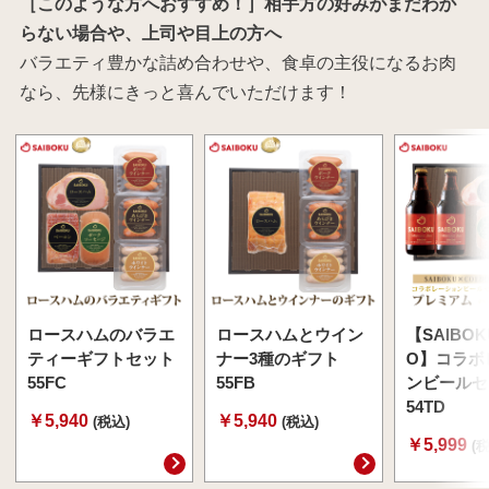
［このような方へおすすめ！］相手方の好みがまだわか
らない場合や、上司や目上の方へ
バラエティ豊かな詰め合わせや、食卓の主役になるお肉
なら、先様にきっと喜んでいただけます！
ロースハムのバラエ
ロースハムとウイン
【SAIBOK
ティーギフトセット
ナー3種のギフト
O】コラボ
55FC
55FB
ンビールセ
54TD
￥5,940
￥5,940
(税込)
(税込)
￥5,999
(