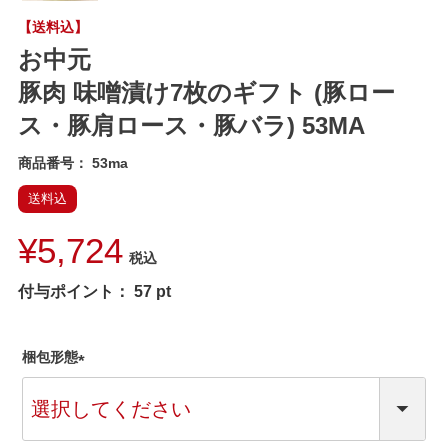
【送料込】
お中元
豚肉 味噌漬け7枚のギフト (豚ロー
ス・豚肩ロース・豚バラ) 53MA
商品番号
53ma
送料込
¥
5,724
税込
付与ポイント：
57
pt
梱包形態
(
必
須