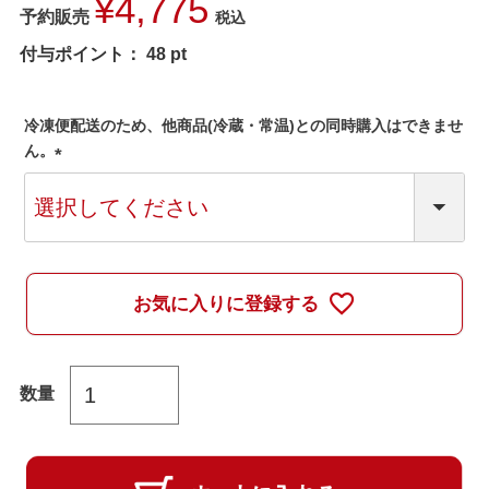
¥
4,775
予約販売
税込
付与ポイント：
48
pt
冷凍便配送のため、他商品(冷蔵・常温)との同時購入はできませ
ん。
(
必
須
)
お気に入りに登録する