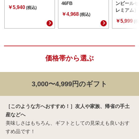
46FB
ンビールセ
￥5,940
(税込)
レミアム） 
￥4,968
(税込)
￥5,999
(税
価格帯から選ぶ
3,000〜4,999円のギフト
［このような方へおすすめ！］友人や家族、帰省の手土
産などへ
美味しさはもちろん、ギフトとしての見栄えも良いおす
すめ品です！