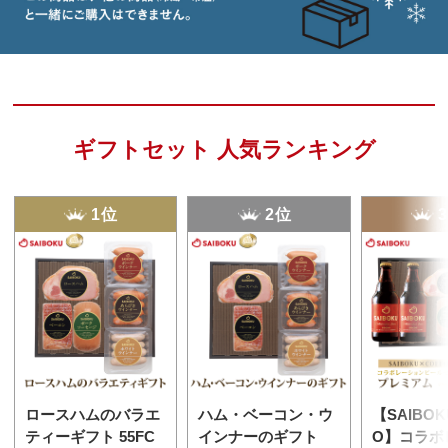
ギフトセット 人気ランキング
1位
2位
ロースハムのバラエ
ハム・ベーコン・ウ
【SAIBOK
ティーギフト 55FC
インナーのギフト
O】コラボ