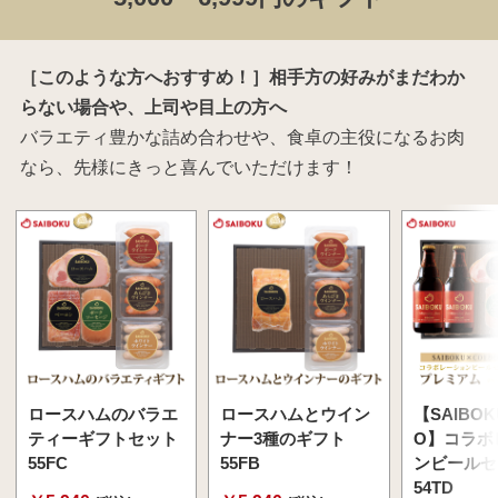
［このような方へおすすめ！］相手方の好みがまだわか
らない場合や、上司や目上の方へ
バラエティ豊かな詰め合わせや、食卓の主役になるお肉
なら、先様にきっと喜んでいただけます！
ロースハムのバラエ
ロースハムとウイン
【SAIBOK
ティーギフトセット
ナー3種のギフト
O】コラボ
55FC
55FB
ンビールセ
54TD