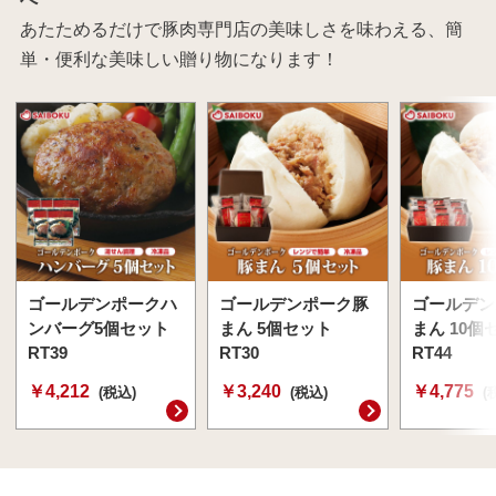
あたためるだけで豚肉専門店の美味しさを味わえる、簡
単・便利な美味しい贈り物になります！
ゴールデンポークハ
ゴールデンポーク豚
ゴールデン
ンバーグ5個セット
まん 5個セット
まん 10個
RT39
RT30
RT44
￥4,212
￥3,240
￥4,775
(税込)
(税込)
(