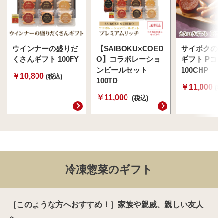
ウインナーの盛りだ
【SAIBOKU×COED
サイボクの
くさんギフト 100FY
O】コラボレーショ
ギフト P
ンビールセット
100CHP
￥10,800
(税込)
100TD
￥11,000
￥11,000
(税込)
冷凍惣菜のギフト
［このような方へおすすめ！］家族や親戚、親しい友人
へ