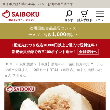
サイボクは創業1946年、ハム・お肉の専門店です
さがす
購入手続き
メニュー
欧州国際食品品質コンテスト
1,000
金メダル総数
個以上！
1配送先につき税込10,800円以上ご購入で送料無料！
新規会員登録で通常100ポイント進呈！
会員登録へ
HOME
冷凍 惣菜
【冷凍】最短4～5日後出荷お中元 ゴールデ
ンポーク豚まん 10個セットRT44 （送料込）肉まん 肉饅 ぶた
まん ブタまん