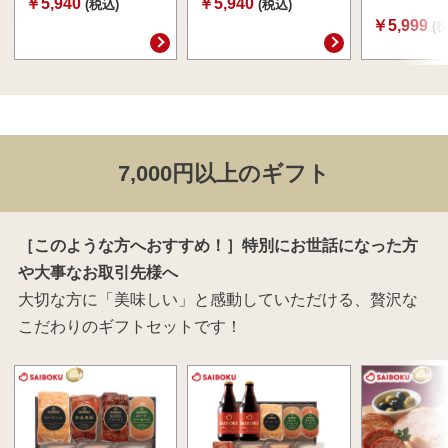
￥5,940
￥5,940
(税込)
(税込)
￥5,999
(
7,000円以上のギフト
［このような方へおすすめ！］特別にお世話になった方
や大事なお取引先様へ
大切な方に「美味しい」と感動していただける、贅沢な
こだわりのギフトセットです！