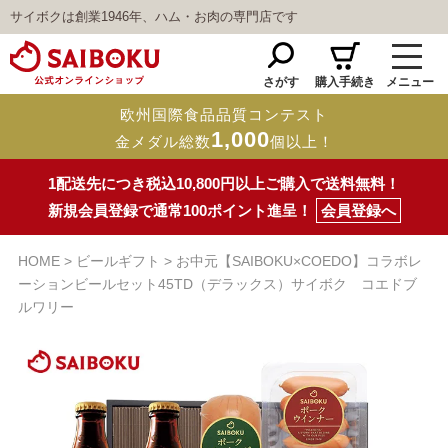
サイボクは創業1946年、ハム・お肉の専門店です
さがす
購入手続き
メニュー
欧州国際食品品質コンテスト
1,000
金メダル総数
個以上！
1配送先につき税込10,800円以上ご購入で送料無料！
新規会員登録で通常100ポイント進呈！
会員登録へ
HOME
ビールギフト
お中元【SAIBOKU×COEDO】コラボレ
ーションビールセット45TD（デラックス）サイボク コエドブ
ルワリー