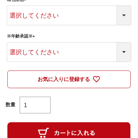
(
必
須
)
※年齢承認※
(
必
須
)
お気に入りに登録する