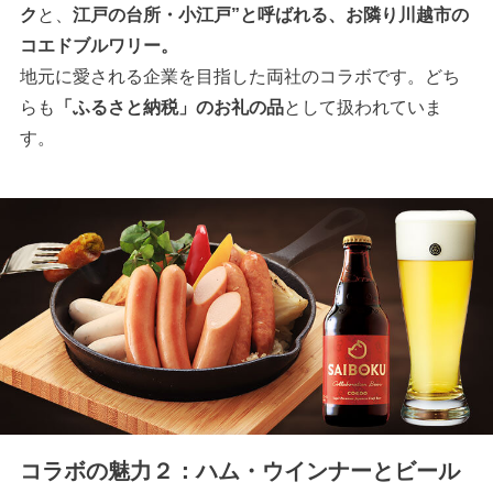
ク
と、
江戸の台所・小江戸”と呼ばれる、お隣り川越市の
コエドブルワリー。
地元に愛される企業を目指した両社のコラボです。どち
らも
「ふるさと納税」のお礼の品
として扱われていま
す。
コラボの魅力２：ハム・ウインナーとビール