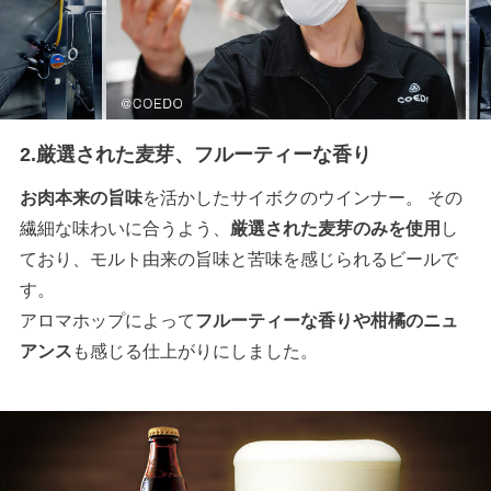
2.厳選された麦芽、フルーティーな香り
お肉本来の旨味
を活かしたサイボクのウインナー。 その
繊細な味わいに合うよう、
厳選された麦芽のみを使用
し
ており、モルト由来の旨味と苦味を感じられるビールで
す。
アロマホップによって
フルーティーな香りや柑橘のニュ
アンス
も感じる仕上がりにしました。