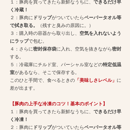
１：豚肉を買ってきたら新鮮なうちに、
できるだけ早
く冷蔵！
２：豚肉に
ドリップ
がついていたら
ペーパータオル等
で拭き取る。
（残すと臭みの原因に。）
３：購入時の容器から取り出し、
空気を入れないよう
にラップ
で包む。
４：さらに
密封保存袋
に入れ、空気を抜きながら
密封
する。
５：冷蔵庫にチルド室、パーシャル室などの
特定低温
室
があるなら、そこで保存する。
このひと手間で、食べるときの
「美味しさレベル」
に
差が出ます。
【豚肉の上手な冷凍のコツ！基本のポイント】
１：豚肉を買ってきたら新鮮なうちに、
できるだけ早
く冷凍！
２：豚肉に
ドリップ
がついていたら
ペーパータオル等