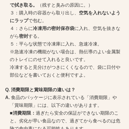
で拭き取る。
（残すと臭みの原因に。）
３：購入時の容器から取り出し、
空気を入れないよう
にラップ
で包む。
４：さらに
冷凍用の密封保存袋
に入れ、空気を抜きな
がら
密封
する。
５：平らな状態で冷凍庫に入れ、急速冷凍。
※急速冷凍の機能がない場合は、熱伝導のよい金属製
のトレイにのせて入れると良いです。
冷凍すると見分けがつきにくくなるので、袋に日付や
部位などを書いておくと便利ですよ。
消費期限と賞味期限の違いは？
食品のパッケージに表示されている「消費期限」や
「賞味期限」には、以下の違いがあります。
■消費期限：
過ぎたら安全の保証ができない期限のこ
と。劣化が早い食品なので、過ぎてから食べるのは危
険で食中毒になる可能性もあります。