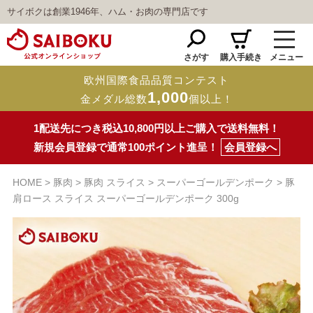
サイボクは創業1946年、ハム・お肉の専門店です
さがす
購入手続き
メニュー
欧州国際食品品質コンテスト
1,000
金メダル総数
個以上！
1配送先につき税込10,800円以上ご購入で送料無料！
新規会員登録で通常100ポイント進呈！
会員登録へ
HOME
豚肉
豚肉 スライス
スーパーゴールデンポーク
豚
肩ロース スライス スーパーゴールデンポーク 300g