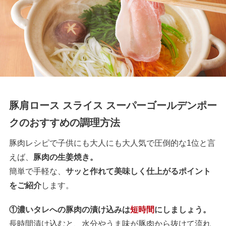
豚肩ロース スライス スーパーゴールデンポー
クのおすすめの調理方法
豚肉レシピで子供にも大人にも大人気で圧倒的な1位と言
えば、
豚肉の生姜焼き。
簡単で手軽な、
サッと作れて美味しく仕上がるポイント
をご紹介
します。
①濃いタレへの豚肉の漬け込みは
短時間
にしましょう。
長時間漬け込むと、水分やうま味が豚肉から抜けて流れ