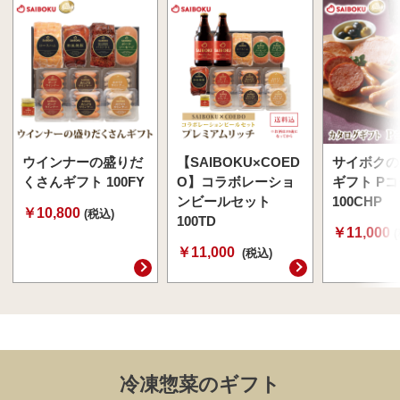
ウインナーの盛りだ
【SAIBOKU×COED
サイボクの
くさんギフト 100FY
O】コラボレーショ
ギフト P
ンビールセット
100CHP
￥10,800
(税込)
100TD
￥11,000
￥11,000
(税込)
冷凍惣菜のギフト