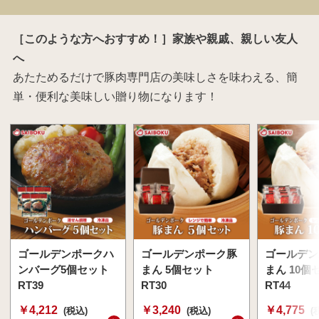
［このような方へおすすめ！］家族や親戚、親しい友人
へ
あたためるだけで豚肉専門店の美味しさを味わえる、簡
単・便利な美味しい贈り物になります！
ゴールデンポークハ
ゴールデンポーク豚
ゴールデン
ンバーグ5個セット
まん 5個セット
まん 10個
RT39
RT30
RT44
￥4,212
￥3,240
￥4,775
(税込)
(税込)
(