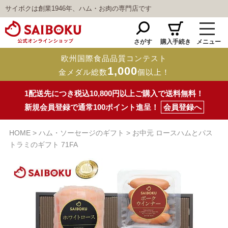
サイボクは創業1946年、ハム・お肉の専門店です
さがす
購入手続き
メニュー
欧州国際食品品質コンテスト
1,000
金メダル総数
個以上！
1配送先につき税込10,800円以上ご購入で送料無料！
新規会員登録で通常100ポイント進呈！
会員登録へ
HOME
ハム・ソーセージのギフト
お中元 ロースハムとパス
トラミのギフト 71FA