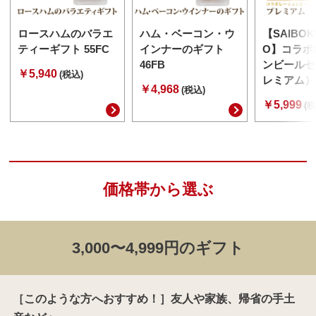
ロースハムのバラエ
ハム・ベーコン・ウ
【SAIBOK
ティーギフト 55FC
インナーのギフト
O】コラボ
46FB
ンビールセ
￥5,940
(税込)
レミアム） 
￥4,968
(税込)
￥5,999
(税
価格帯から選ぶ
3,000〜4,999円のギフト
［このような方へおすすめ！］友人や家族、帰省の手土