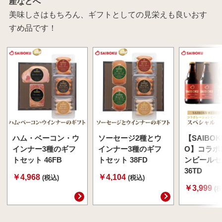
産などへ
美味しさはもちろん、ギフトとしての見栄えも良いおす
すめ品です！
ハム・ベーコン・ウ
ソーセージ2種とウ
【SAIBOK
インナー3種のギフ
インナー3種のギフ
O】コラボ
トセット 46FB
トセット 38FD
ンビールセ
36TD
￥4,968
￥4,104
(税込)
(税込)
￥3,999
(