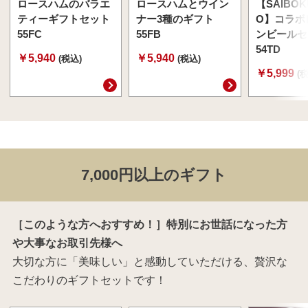
ロースハムのバラエ
ロースハムとウイン
【SAIBOK
ティーギフトセット
ナー3種のギフト
O】コラボ
55FC
55FB
ンビールセ
54TD
￥5,940
￥5,940
(税込)
(税込)
￥5,999
(
7,000円以上のギフト
［このような方へおすすめ！］特別にお世話になった方
や大事なお取引先様へ
大切な方に「美味しい」と感動していただける、贅沢な
こだわりのギフトセットです！