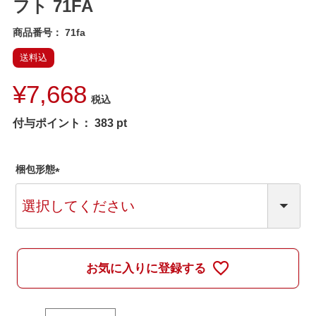
フト 71FA
商品番号
71fa
送料込
¥
7,668
税込
付与ポイント：
383
pt
梱包形態
(
必
須
)
お気に入りに登録する