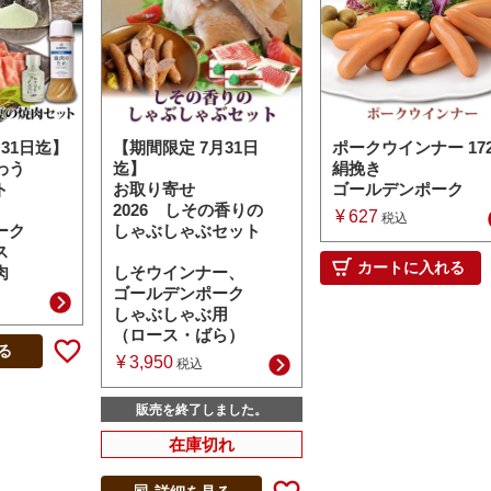
31日迄】
【期間限定 7月31日
ポークウインナー 172
わう
迄】
絹挽き
ト
お取り寄せ
ゴールデンポーク
2026 しその香りの
¥
627
税込
ーク
しゃぶしゃぶセット
ス
カートに入れる
肉
しそウインナー、
ゴールデンポーク
しゃぶしゃぶ用
（ロース・ばら）
る
¥
3,950
税込
販売を終了しました。
在庫切れ