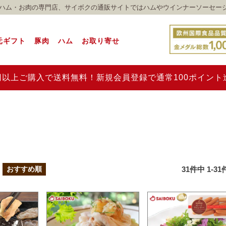
れのハム・お肉の専門店、サイボクの通販サイトではハムやウインナーソーセー
元ギフト
豚肉
ハム
お取り寄せ
00円以上ご購入で送料無料！新規会員登録で通常100ポイン
31
件中
1
-
31
おすすめ順