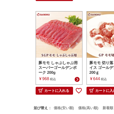
豚モモ しゃぶしゃぶ用
豚モモ 切り落
スーパーゴールデンポ
イス ゴール
ーク 200g
200ｇ
¥
968
¥
644
税込
税込
カートに入れる
カートに入
並び替え
価格(安い順)
価格(高い順)
新着順