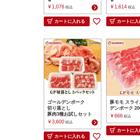
¥
1,076
¥
1,614
税込
税込
カートに入れる
カートに入
ゴールデンポーク
豚モモ スライ
切り落とし
デンポーク 20
豚肉3種お試しセット
¥
666
税込
¥
3,600
税込
カートに入
カートに入れる