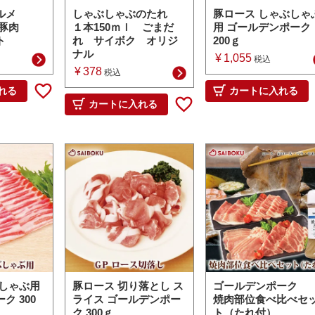
ルメ
しゃぶしゃぶのたれ
豚ロース しゃぶしゃ
豚肉
１本150ｍｌ ごまだ
用 ゴールデンポーク
ト
れ サイボク オリジ
200ｇ
ナル
¥
1,055
税込
¥
378
税込
れる
カートに入れる
カートに入れる
ぶしゃぶ用
豚ロース 切り落とし ス
ゴールデンポーク
ク 300
ライス ゴールデンポー
焼肉部位食べ比べセ
ク 300ｇ
ト（たれ付）