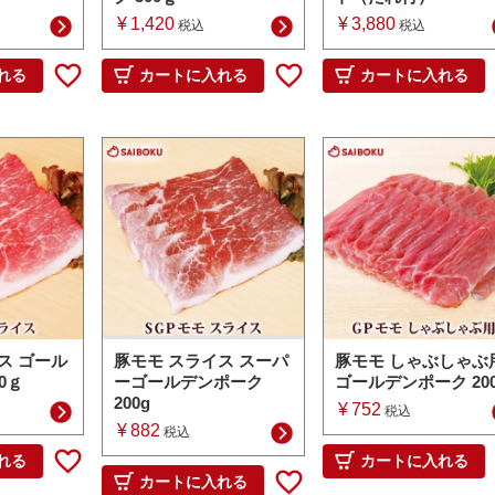
¥
1,420
¥
3,880
税込
税込
れる
カートに入れる
カートに入れる
ス ゴール
豚モモ スライス スーパ
豚モモ しゃぶしゃぶ
0ｇ
ーゴールデンポーク
ゴールデンポーク 200
200g
¥
752
税込
¥
882
税込
れる
カートに入れる
カートに入れる