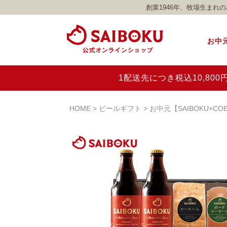
創業1946年、牧場生ま
お中
1配送先につき税込10,8
HOME
ビールギフト
お中元【SAIBOKU×