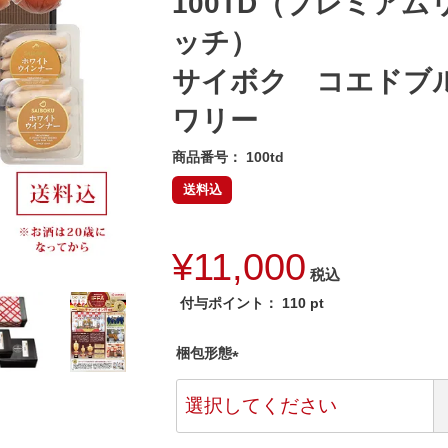
100TD（プレミアム
ッチ）
サイボク コエドブ
ワリー
商品番号
100td
送料込
¥
11,000
税込
付与ポイント：
110
pt
梱包形態
(
必
須