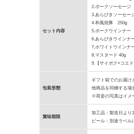
2.ポークソーセージ 
3.あらびきソーセージ
4.和風焼豚 250g
セット内容
5.ポークウインナー 5
6.あらびきウインナー
7.ホワイトウインナー
8.マスタード 40g
9.【サイボク×コエド
ギフト箱でのお届け
包装形態
他商品を同梱する場
※荷姿の写真はイメ
加工品：製造日より1
賞味期限
ビール：別途ラベル