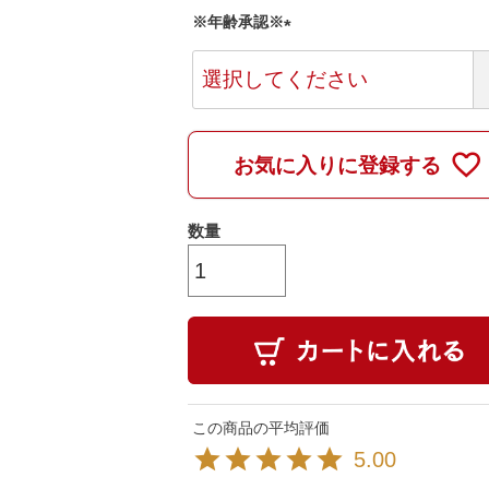
)
※年齢承認※
(
必
須
)
お気に入りに登録する
5.00