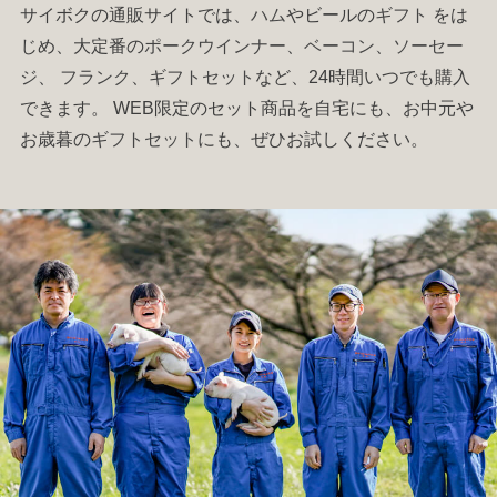
サイボクの通販サイトでは、
ハム
やビールの
ギフト
をは
じめ、大定番の
ポークウインナー
、
ベーコン
、
ソーセー
ジ
、
フランク
、
ギフトセット
など、24時間いつでも購入
できます。 WEB限定のセット商品を自宅にも、お中元や
お歳暮の
ギフトセット
にも、ぜひお試しください。