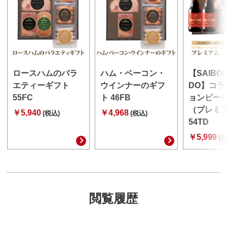
ロースハムのバラ
ハム・ベーコン・
【SAIBO
エティーギフト
ウインナーのギフ
DO】コラ
55FC
ト 46FB
ョンビー
（プレミ
￥5,940
￥4,968
(税込)
(税込)
54TD
￥5,999
(税
閲覧履歴