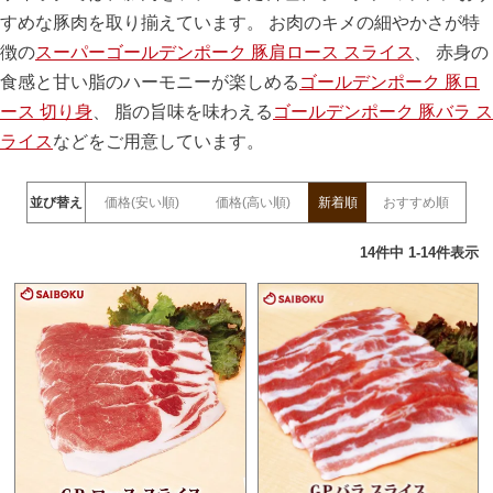
すめな豚肉を取り揃えています。 お肉のキメの細やかさが特
徴の
スーパーゴールデンポーク 豚肩ロース スライス
、 赤身の
食感と甘い脂のハーモニーが楽しめる
ゴールデンポーク 豚ロ
ース 切り身
、 脂の旨味を味わえる
ゴールデンポーク 豚バラ ス
ライス
などをご用意しています。
並び替え
価格(安い順)
価格(高い順)
新着順
おすすめ順
14
件中
1
-
14
件表示