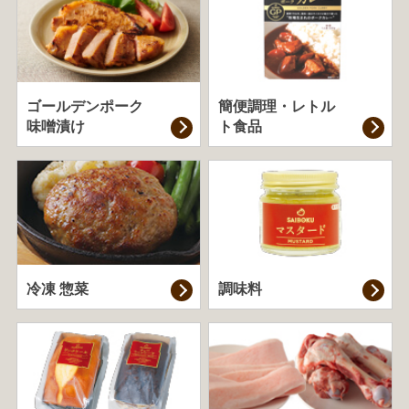
ゴールデンポーク
簡便調理・
レトル
味噌漬け
ト食品
冷凍 惣菜
調味料