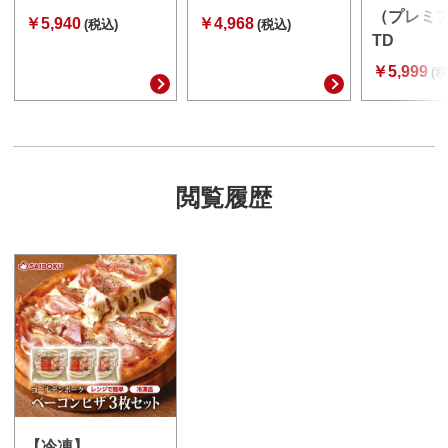
（プレミア
￥5,940
￥4,968
(税込)
(税込)
TD
￥5,999
(税
閲覧履歴
【冷凍】