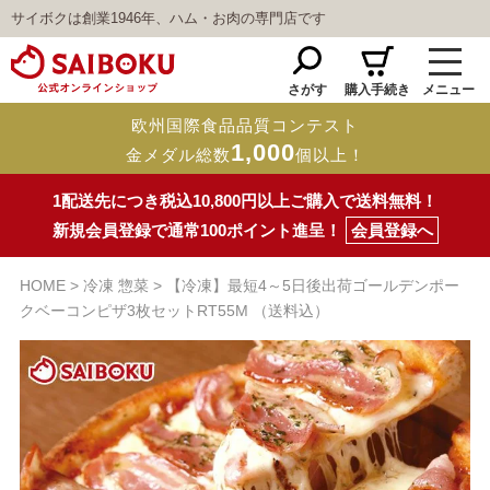
サイボクは創業1946年、ハム・お肉の専門店です
さがす
購入手続き
メニュー
欧州国際食品品質コンテスト
1,000
金メダル総数
個以上！
1配送先につき税込10,800円以上ご購入で送料無料！
新規会員登録で通常100ポイント進呈！
会員登録へ
HOME
冷凍 惣菜
【冷凍】最短4～5日後出荷ゴールデンポー
クベーコンピザ3枚セットRT55M （送料込）