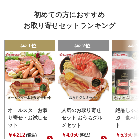
初めての方におすすめ
お取り寄せセットランキング
1位
2位
オールスターお取
人気のお取り寄せ
絶品しゃ
り寄せ・お試しセ
セット おうちグル
ぶ！食べ
ット
メセット
ト
￥4,212
￥4,050
￥5,350
(税込)
(税込)
(税