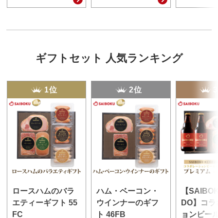
ギフトセット 人気ランキング
1位
2位
ロースハムのバラ
ハム・ベーコン・
【SAIBO
エティーギフト 55
ウインナーのギフ
DO】コラ
FC
ト 46FB
ョンビー