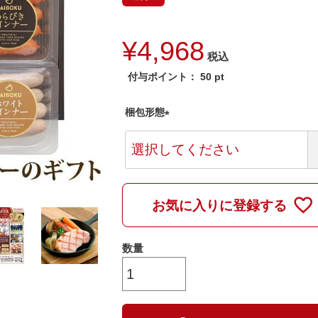
¥
4,968
税込
付与ポイント：
50
pt
梱包形態
(
必
須
)
お気に入りに登録する