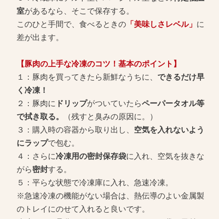
室
があるなら、そこで保存する。
このひと手間で、食べるときの
「美味しさレベル」
に
差が出ます。
【豚肉の上手な冷凍のコツ！基本のポイント】
１：豚肉を買ってきたら新鮮なうちに、
できるだけ早
く冷凍！
２：豚肉に
ドリップ
がついていたら
ペーパータオル等
で拭き取る。
（残すと臭みの原因に。）
３：購入時の容器から取り出し、
空気を入れないよう
にラップ
で包む。
４：さらに
冷凍用の密封保存袋
に入れ、空気を抜きな
がら
密封
する。
５：平らな状態で冷凍庫に入れ、急速冷凍。
※急速冷凍の機能がない場合は、熱伝導のよい金属製
のトレイにのせて入れると良いです。