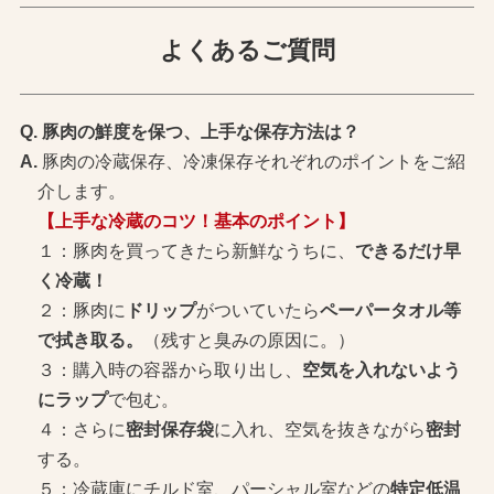
よくあるご質問
豚肉の鮮度を保つ、上手な保存方法は？
豚肉の冷蔵保存、冷凍保存それぞれのポイントをご紹
介します。
【上手な冷蔵のコツ！基本のポイント】
１：豚肉を買ってきたら新鮮なうちに、
できるだけ早
く冷蔵！
２：豚肉に
ドリップ
がついていたら
ペーパータオル等
で拭き取る。
（残すと臭みの原因に。）
３：購入時の容器から取り出し、
空気を入れないよう
にラップ
で包む。
４：さらに
密封保存袋
に入れ、空気を抜きながら
密封
する。
５：冷蔵庫にチルド室、パーシャル室などの
特定低温