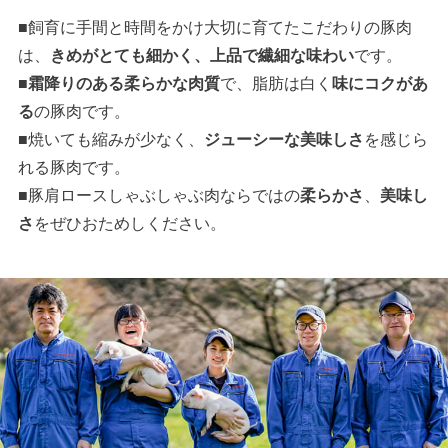
■飼育に手間と時間をかけ大切に育てたこだわりの豚肉
は、
きめがとても細かく、上品で繊細な味わい
です。
■
霜降りのある柔らかな肉質
で、脂肪は白く
味にコクがあ
る
の豚肉です。
■焼いても縮みが少なく、
ジューシーな美味しさ
を感じら
れる豚肉です。
■豚肩ロースしゃぶしゃぶ肉ならではの
柔らかさ
、
美味し
さ
をぜひおためしください。