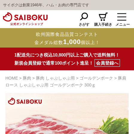
サイボクは創業1946年、ハム・お肉の専門店です
さがす
購入手続き
メニュー
欧州国際食品品質コンテスト
1,000
金メダル総数
個以上！
1配送先につき税込10,800円以上ご購入で送料無料！
新規会員登録で通常100ポイント進呈！
会員登録へ
HOME
豚肉
豚肉 しゃぶしゃぶ用
ゴールデンポーク
豚肩
ロース しゃぶしゃぶ用 ゴールデンポーク 300ｇ