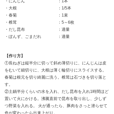
・にんじん ：1本
・大根 ：1/5本
・春菊 ：1束
・椎茸 ：5～6枚
・だし昆布 ：適量
・ぽんず、ごまだれ ：適量
【作り方】
①長ねぎは縦半分に切って斜め薄切りに、にんじんは皮
をむいて細切りに、大根は薄く輪切りにスライスする。
春菊は根元を切り綺麗に洗う。椎茸は石づきを切り落と
す。
②土鍋半分くらいの水を入れ、だし昆布を入れ1時間ほど
置いて火にかける。沸騰直前で昆布を取り出し、少しず
つ野菜を入れる。 火が通ったら、豚肉をさっと潜らせて
色が変わったら出来上がり。