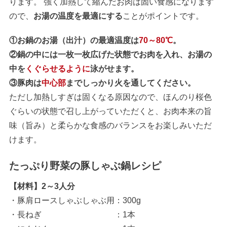
ります。 強く加熱して縮んだお肉は固い食感になります
ので、
お湯の温度を最適にする
ことがポイントです。
①お鍋のお湯（出汁）の最適温度は
70～80℃
。
②鍋の中には一枚一枚広げた状態でお肉を入れ、お湯の
中を
くぐらせるように
泳がせます。
③豚肉は
中心部
までしっかり火を通してください。
ただし加熱しすぎは固くなる原因なので、ほんのり桜色
ぐらいの状態で召し上がっていただくと、お肉本来の旨
味（旨み）と柔らかな食感のバランスをお楽しみいただ
けます。
たっぷり野菜の豚しゃぶ鍋レシピ
【材料】2～3人分
・豚肩ロースしゃぶしゃぶ用：300g
・長ねぎ ：1本