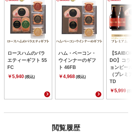
ロースハムのバラ
ハム・ベーコン・
【SAIBO
エティーギフト 55
ウインナーのギフ
DO】コラ
FC
ト 46FB
ョンビー
（プレミア
￥5,940
￥4,968
(税込)
(税込)
TD
￥5,999
(税
閲覧履歴