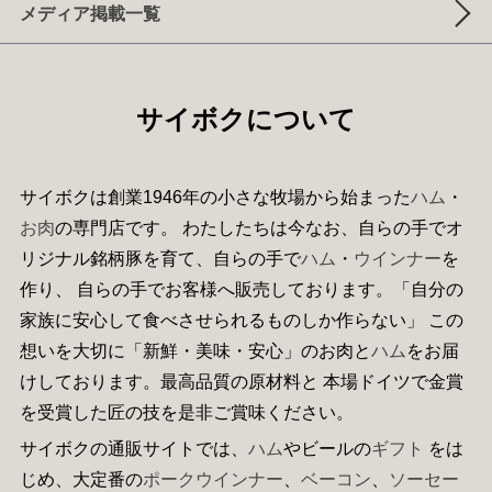
メディア掲載一覧
サイボクについて
サイボクは創業1946年の小さな牧場から始まった
ハム
・
お肉
の専門店です。 わたしたちは今なお、自らの手でオ
リジナル銘柄豚を育て、自らの手で
ハム
・
ウインナー
を
作り、 自らの手でお客様へ販売しております。「自分の
家族に安心して食べさせられるものしか作らない」 この
想いを大切に「新鮮・美味・安心」のお肉と
ハム
をお届
けしております。最高品質の原材料と 本場ドイツで金賞
を受賞した匠の技を是非ご賞味ください。
サイボクの通販サイトでは、
ハム
やビールの
ギフト
をは
じめ、大定番の
ポークウインナー
、
ベーコン
、
ソーセー