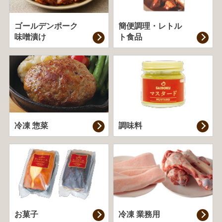
ゴールデンポーク
簡便調理・
レトル
味噌漬け
ト食品
冷凍 惣菜
調味料
お菓子
冷凍 業務用