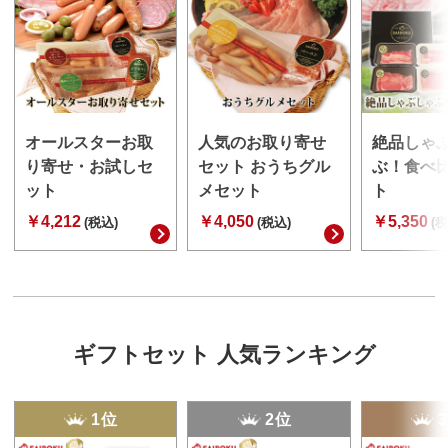
オールスターお取
人気のお取り寄せ
絶品しゃ
り寄せ・お試しセ
セット おうちグル
ぶ！食べ
ット
メセット
ト
￥4,212
￥4,050
￥5,350
(税込)
(税込)
(税
ギフトセット 人気ランキング
1位
2位