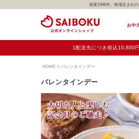
創業1946年、牧場生ま
お中
1配送先につき税込10,8
HOME
バレンタインデー
バレンタインデー