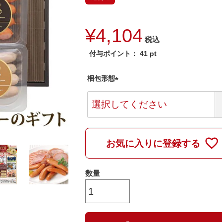
¥
4,104
税込
付与ポイント：
41
pt
梱包形態
(
必
須
)
お気に入りに登録する