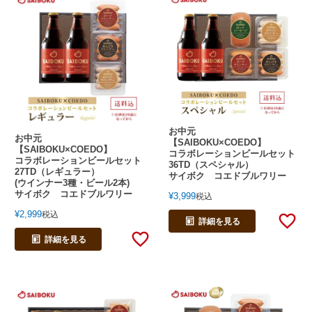
お中元
お中元
【SAIBOKU×COEDO】
【SAIBOKU×COEDO】
コラボレーションビールセット
コラボレーションビールセット
36TD（スペシャル）
27TD（レギュラー）
サイボク コエドブルワリー
(ウインナー3種・ビール2本)
サイボク コエドブルワリー
¥
3,999
税込
¥
2,999
税込
詳細を見る
詳細を見る