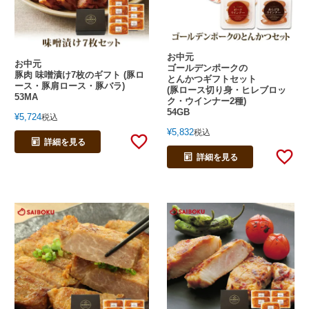
お中元
お中元
ゴールデンポークの
豚肉 味噌漬け7枚のギフト (豚ロ
とんかつギフトセット
ース・豚肩ロース・豚バラ)
(豚ロース切り身・ヒレブロッ
53MA
ク・ウインナー2種)
54GB
¥
5,724
税込
¥
5,832
税込
詳細を見る
詳細を見る