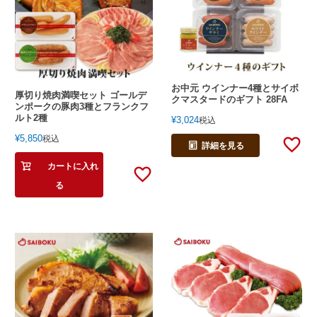
お中元 ウインナー4種とサイボ
厚切り焼肉満喫セット ゴールデ
クマスタードのギフト 28FA
ンポークの豚肉3種とフランクフ
ルト2種
¥
3,024
税込
¥
5,850
税込
詳細を見る
カートに入れ
る