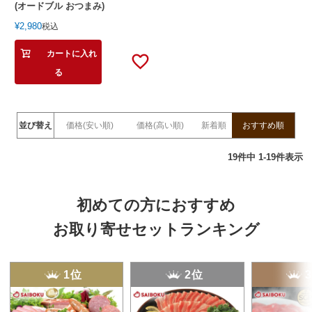
(オードブル おつまみ)
¥
2,980
税込
カートに入れ
る
並び替え
価格(安い順)
価格(高い順)
新着順
おすすめ順
19
件中
1
-
19
件表示
初めての方におすすめ
お取り寄せセットランキング
1位
2位