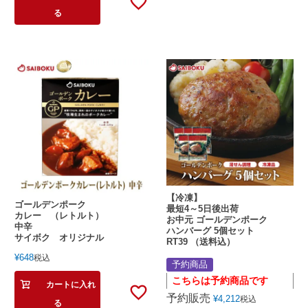
る
【冷凍】
ゴールデンポーク
最短4～5日後出荷
カレー （レトルト）
お中元 ゴールデンポーク
中辛
ハンバーグ 5個セット
サイボク オリジナル
RT39 （送料込）
¥
648
税込
予約商品
こちらは予約商品です
カートに入れ
予約販売
¥
4,212
税込
る