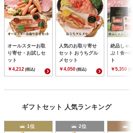
オールスターお取
人気のお取り寄せ
絶品しゃ
り寄せ・お試しセ
セット おうちグル
ぶ！食べ
ット
メセット
ト
￥4,212
￥4,050
￥5,350
(税込)
(税込)
(税
ギフトセット 人気ランキング
1位
2位