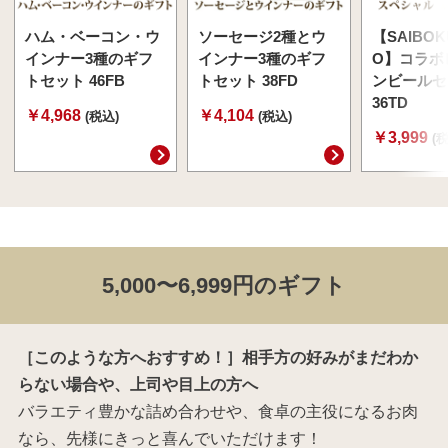
ハム・ベーコン・ウ
ソーセージ2種とウ
【SAIBOK
インナー3種のギフ
インナー3種のギフ
O】コラボ
トセット 46FB
トセット 38FD
ンビールセ
36TD
￥4,968
￥4,104
(税込)
(税込)
￥3,999
(
5,000〜6,999円のギフト
［このような方へおすすめ！］相手方の好みがまだわか
らない場合や、上司や目上の方へ
バラエティ豊かな詰め合わせや、食卓の主役になるお肉
なら、先様にきっと喜んでいただけます！