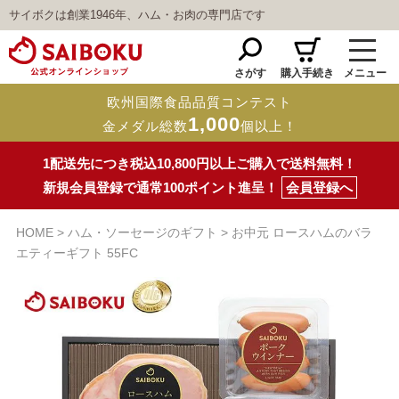
サイボクは創業1946年、ハム・お肉の専門店です
さがす
購入手続き
メニュー
欧州国際食品品質コンテスト
1,000
金メダル総数
個以上！
1配送先につき税込10,800円以上ご購入で送料無料！
新規会員登録で通常100ポイント進呈！
会員登録へ
HOME
ハム・ソーセージのギフト
お中元 ロースハムのバラ
エティーギフト 55FC