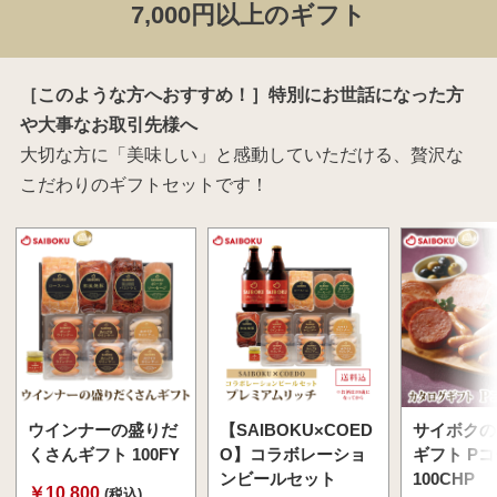
7,000円以上のギフト
［このような方へおすすめ！］特別にお世話になった方
や大事なお取引先様へ
大切な方に「美味しい」と感動していただける、贅沢な
こだわりのギフトセットです！
ウインナーの盛りだ
【SAIBOKU×COED
サイボクの
くさんギフト 100FY
O】コラボレーショ
ギフト P
ンビールセット
100CHP
￥10,800
(税込)