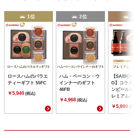
1位
2位
ロースハムのバラエ
ハム・ベーコン・ウ
【SAIBOK
ティーギフト 55FC
インナーのギフト
O】コラボ
46FB
ンビールセ
￥5,940
(税込)
レミアム） 
￥4,968
(税込)
￥5,999
(税