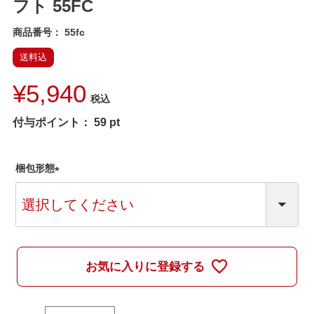
フト 55FC
商品番号
55fc
送料込
¥
5,940
税込
付与ポイント：
59
pt
梱包形態
(
必
須
)
お気に入りに登録する