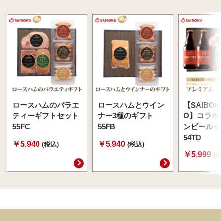
ロースハムのバラエ
ロースハムとウイン
【SAIBOK
ティーギフトセット
ナー3種のギフト
O】コラボ
55FC
55FB
ンビールセ
54TD
￥5,940
￥5,940
(税込)
(税込)
￥5,999
(