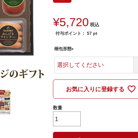
¥
5,720
税込
付与ポイント：
57
pt
梱包形態
(
必
須
)
お気に入りに登録する