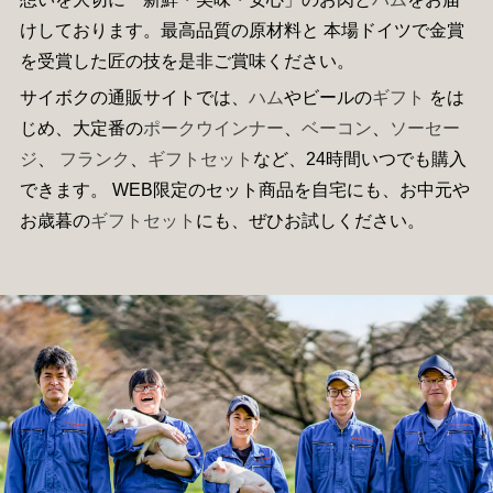
けしております。最高品質の原材料と 本場ドイツで金賞
を受賞した匠の技を是非ご賞味ください。
サイボクの通販サイトでは、
ハム
やビールの
ギフト
をは
じめ、大定番の
ポークウインナー
、
ベーコン
、
ソーセー
ジ
、
フランク
、
ギフトセット
など、24時間いつでも購入
できます。 WEB限定のセット商品を自宅にも、お中元や
お歳暮の
ギフトセット
にも、ぜひお試しください。