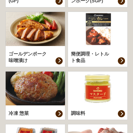
(GP)
ンポーク(SGP)
ゴールデンポーク
簡便調理・
レトル
味噌漬け
ト食品
冷凍 惣菜
調味料