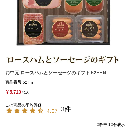
お中元 ロースハムとソーセージのギフト 52FHN
商品番号
52fhn
¥
5,720
税込
3
4.67
3
件中
1
-
3
件表示