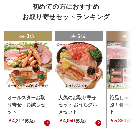
初めての方におすすめ
お取り寄せセットランキング
1位
2位
オールスターお取
人気のお取り寄せ
絶品しゃ
り寄せ・お試しセ
セット おうちグル
ぶ！食べ
ット
メセット
ト
￥4,212
￥4,050
￥5,350
(税込)
(税込)
(税