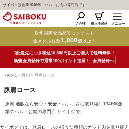
サイボクは創業1946年、ハム・お肉の専門店です
さがす
購入手続き
メニュー
欧州国際食品品質コンテスト
1,000
金メダル総数
個以上！
1配送先につき税込10,800円以上ご購入で送料無料！
新規会員登録で通常100ポイント進呈！
会員登録へ
HOME
豚肉
豚肩ロース
豚肩ロース
豚肉 通販なら安心・安全・おいしさに取り組む1946年創
業のハム・お肉の専門店 サイボクで。
サイボクでは、豚肩ロースの様々な種類のカット肉を取り揃え