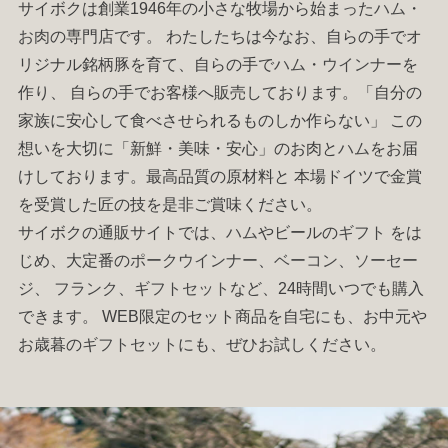
サイボクは創業1946年の小さな牧場から始まった
ハム
・
お肉
の専門店です。 わたしたちは今なお、自らの手でオ
リジナル銘柄豚を育て、自らの手で
ハム
・
ウインナー
を
作り、 自らの手でお客様へ販売しております。「自分の
家族に安心して食べさせられるものしか作らない」 この
想いを大切に「新鮮・美味・安心」のお肉と
ハム
をお届
けしております。最高品質の原材料と 本場ドイツで金賞
を受賞した匠の技を是非ご賞味ください。
サイボクの通販サイトでは、
ハム
やビールの
ギフト
をは
じめ、大定番の
ポークウインナー
、
ベーコン
、
ソーセー
ジ
、
フランク
、
ギフトセット
など、24時間いつでも購入
できます。 WEB限定のセット商品を自宅にも、お中元や
お歳暮の
ギフトセット
にも、ぜひお試しください。