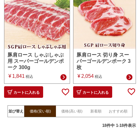
豚肩ロース 切り身 スー
豚肩ロース しゃぶしゃぶ
パーゴールデンポーク 3
用 スーパーゴールデンポ
枚
ーク 300g
¥
2,054
¥
1,841
税込
税込
カートに入れる
カートに入れる
並び替え
価格(安い順)
価格(高い順)
新着順
おすすめ順
18
件中
1
-
18
件表示