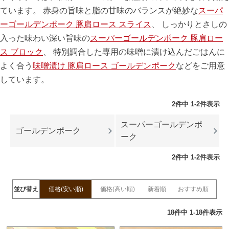
ています。 赤身の旨味と脂の甘味のバランスが絶妙な
スーパ
ーゴールデンポーク 豚肩ロース スライス
、 しっかりとさしの
入った味わい深い旨味の
スーパーゴールデンポーク 豚肩ロー
ス ブロック
、 特別調合した専用の味噌に漬け込んだごはんに
よく合う
味噌漬け 豚肩ロース ゴールデンポーク
などをご用意
しています。
2
件中
1
-
2
件表示
スーパーゴールデンポ
ゴールデンポーク
ーク
2
件中
1
-
2
件表示
並び替え
価格(安い順)
価格(高い順)
新着順
おすすめ順
18
件中
1
-
18
件表示