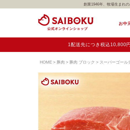
創業1946年、牧場生ま
お中
1配送先につき税込10,8
HOME
豚肉
豚肉 ブロック
スーパーゴール