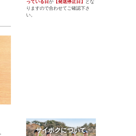
っている日
が
【発送停止日】
とな
りますので合わせてご確認下さ
い。
。