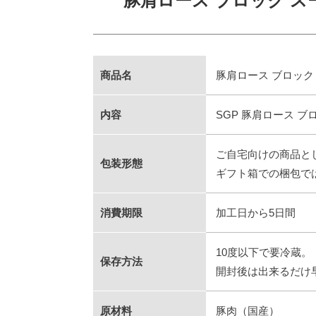
豚肩ロース ブロック ス
商品名
豚肩ロース ブロック 
内容
SGP 豚肩ロース ブロ
ご自宅向けの商品と
包装形態
ギフト箱での梱包で
消費期限
加工日から5日間
10度以下で要冷蔵。
保存方法
開封後は出来るだけ
原材料
豚肉（国産）