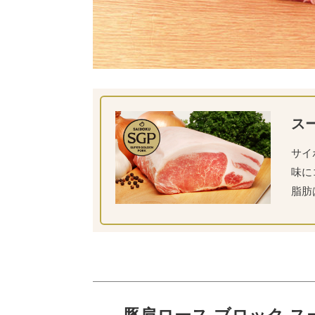
ス
サイ
味に
脂肪