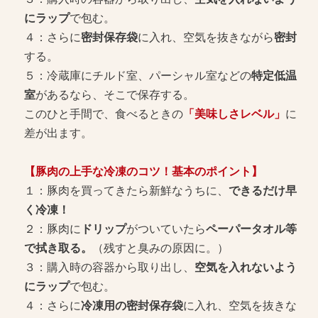
にラップ
で包む。
４：さらに
密封保存袋
に入れ、空気を抜きながら
密封
する。
５：冷蔵庫にチルド室、パーシャル室などの
特定低温
室
があるなら、そこで保存する。
このひと手間で、食べるときの
「美味しさレベル」
に
差が出ます。
【豚肉の上手な冷凍のコツ！基本のポイント】
１：豚肉を買ってきたら新鮮なうちに、
できるだけ早
く冷凍！
２：豚肉に
ドリップ
がついていたら
ペーパータオル等
で拭き取る。
（残すと臭みの原因に。）
３：購入時の容器から取り出し、
空気を入れないよう
にラップ
で包む。
４：さらに
冷凍用の密封保存袋
に入れ、空気を抜きな