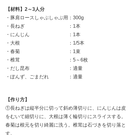
【材料】2～3人分
・豚肩ロースしゃぶしゃぶ用：300g
・長ねぎ ：1本
・にんじん ：1本
・大根 ：1/5本
・春菊 ：1束
・椎茸 ：5～6枚
・だし昆布 ：適量
・ぽんず、ごまだれ ：適量
【作り方】
①長ねぎは縦半分に切って斜め薄切りに、にんじんは皮
をむいて細切りに、大根は薄く輪切りにスライスする。
春菊は根元を切り綺麗に洗う。椎茸は石づきを切り落と
す。