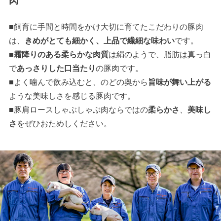
肉
■飼育に手間と時間をかけ大切に育てたこだわりの豚肉
は、
きめがとても細かく、上品で繊細な味わい
です。
■
霜降りのある柔らかな肉質
は絹のようで、脂肪は真っ白
で
あっさりした口当たり
の豚肉です。
■よく噛んで飲み込むと、のどの奥から
旨味が舞い上がる
ような美味しさを感じる豚肉です。
■豚肩ロースしゃぶしゃぶ肉ならではの
柔らかさ
、
美味し
さ
をぜひおためしください。