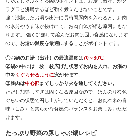
しゃぶしゃぶをする際のポイントは、お湯（出汁）がグ
ラグラと沸騰するほど強く煮立たせないことです。
強く沸騰したお湯や出汁に長時間豚肉を入れると、お肉
の水分やうま味が抜け出て、お肉自体が縮む原因にもな
ります。 強く加熱して縮んだお肉は固い食感になります
ので、
お湯の温度を最適にする
ことがポイントです。
①お鍋のお湯（出汁）の最適温度は
70～80℃
。
②鍋の中には一枚一枚広げた状態でお肉を入れ、お湯の
中を
くぐらせるように
泳がせます。
③豚肉は
中心部
までしっかり火を通してください。
ただし加熱しすぎは固くなる原因なので、ほんのり桜色
ぐらいの状態で召し上がっていただくと、お肉本来の旨
味（旨み）と柔らかな食感のバランスをお楽しみいただ
けます。
たっぷり野菜の豚しゃぶ鍋レシピ