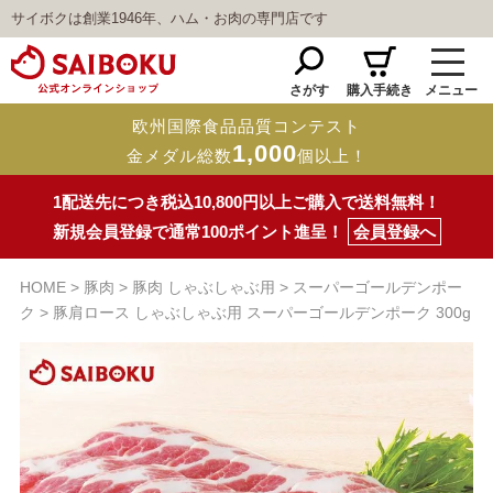
サイボクは創業1946年、ハム・お肉の専門店です
さがす
購入手続き
メニュー
欧州国際食品品質コンテスト
1,000
金メダル総数
個以上！
1配送先につき税込10,800円以上ご購入で送料無料！
新規会員登録で通常100ポイント進呈！
会員登録へ
HOME
豚肉
豚肉 しゃぶしゃぶ用
スーパーゴールデンポー
ク
豚肩ロース しゃぶしゃぶ用 スーパーゴールデンポーク 300g