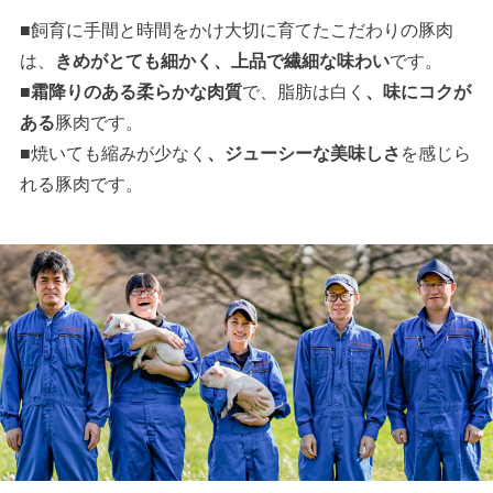
■飼育に手間と時間をかけ大切に育てたこだわりの豚肉
は、
きめがとても細かく、上品で繊細な味わい
です。
■
霜降りのある柔らかな肉質
で、脂肪は白く
、味にコクが
ある
豚肉です。
■焼いても縮みが少なく
、ジューシーな美味しさ
を感じら
れる豚肉です。