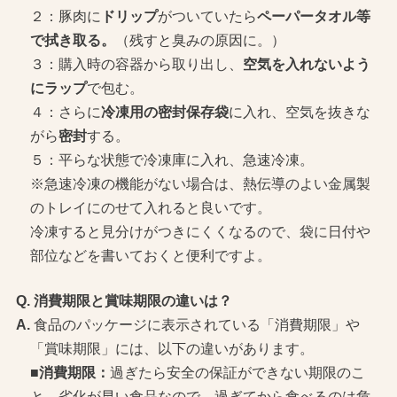
２：豚肉に
ドリップ
がついていたら
ペーパータオル等
で拭き取る。
（残すと臭みの原因に。）
３：購入時の容器から取り出し、
空気を入れないよう
にラップ
で包む。
４：さらに
冷凍用の密封保存袋
に入れ、空気を抜きな
がら
密封
する。
５：平らな状態で冷凍庫に入れ、急速冷凍。
※急速冷凍の機能がない場合は、熱伝導のよい金属製
のトレイにのせて入れると良いです。
冷凍すると見分けがつきにくくなるので、袋に日付や
部位などを書いておくと便利ですよ。
消費期限と賞味期限の違いは？
食品のパッケージに表示されている「消費期限」や
「賞味期限」には、以下の違いがあります。
■消費期限：
過ぎたら安全の保証ができない期限のこ
と。劣化が早い食品なので、過ぎてから食べるのは危