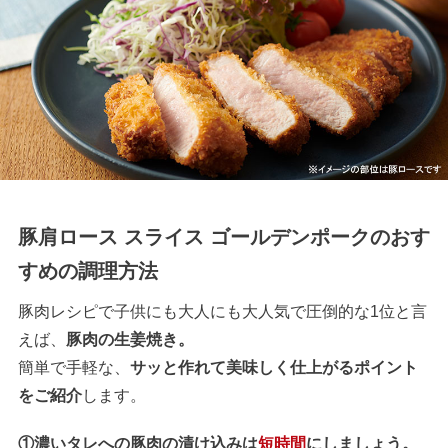
豚肩ロース スライス ゴールデンポークのおす
すめの調理方法
豚肉レシピで子供にも大人にも大人気で圧倒的な1位と言
えば、
豚肉の生姜焼き。
簡単で手軽な、
サッと作れて美味しく仕上がるポイント
をご紹介
します。
①濃いタレへの豚肉の漬け込みは
短時間
にしましょう。