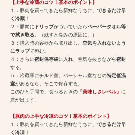
【上手な冷蔵のコツ！基本のポイント】
１：豚肉を買ってきたら新鮮なうちに、
できるだけ早
く冷蔵！
２：豚肉に
ドリップ
がついていたら
ペーパータオル等
で拭き取る。
（残すと臭みの原因に。）
３：購入時の容器から取り出し、
空気を入れないよう
にラップ
で包む。
４：さらに
密封保存袋
に入れ、空気を抜きながら
密封
する。
５：冷蔵庫にチルド室、パーシャル室などの
特定低温
室
があるなら、そこで保存する。
このひと手間で、食べるときの
「美味しさレベル」
に
差が出ます。
【豚肉の上手な冷凍のコツ！基本のポイント】
１：豚肉を買ってきたら新鮮なうちに、
できるだけ早
く冷凍！