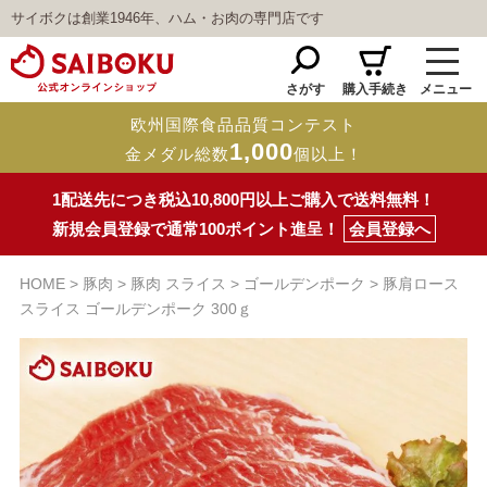
サイボクは創業1946年、ハム・お肉の専門店です
さがす
購入手続き
メニュー
欧州国際食品品質コンテスト
1,000
金メダル総数
個以上！
1配送先につき税込10,800円以上ご購入で送料無料！
新規会員登録で通常100ポイント進呈！
会員登録へ
HOME
豚肉
豚肉 スライス
ゴールデンポーク
豚肩ロース
スライス ゴールデンポーク 300ｇ