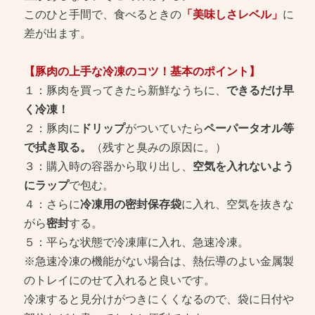
このひと手間で、食べるときの
「美味しさレベル」
に
差が出ます。
【豚肉の上手な冷凍のコツ！基本のポイント】
１：豚肉を買ってきたら新鮮なうちに、
できるだけ早
く冷凍！
２：豚肉に
ドリップ
がついていたら
ペーパータオル等
で拭き取る。
（残すと臭みの原因に。）
３：購入時の容器から取り出し、
空気を入れないよう
にラップ
で包む。
４：さらに
冷凍用の密封保存袋
に入れ、空気を抜きな
がら
密封
する。
５：平らな状態で冷凍庫に入れ、急速冷凍。
※急速冷凍の機能がない場合は、熱伝導のよい金属製
のトレイにのせて入れると良いです。
冷凍すると見分けがつきにくくなるので、袋に日付や