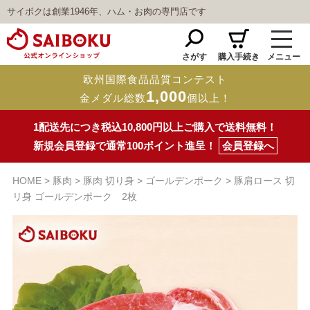
サイボクは創業1946年、ハム・お肉の専門店です
さがす
購入手続き
メニュー
欧州国際食品品質コンテスト
1,000
金メダル総数
個以上！
1配送先につき税込10,800円以上ご購入で送料無料！
新規会員登録で通常100ポイント進呈！
会員登録へ
HOME
豚肉
豚肉 切り身
ゴールデンポーク
豚肩ロース 切
リ身 ゴールデンポーク 2枚