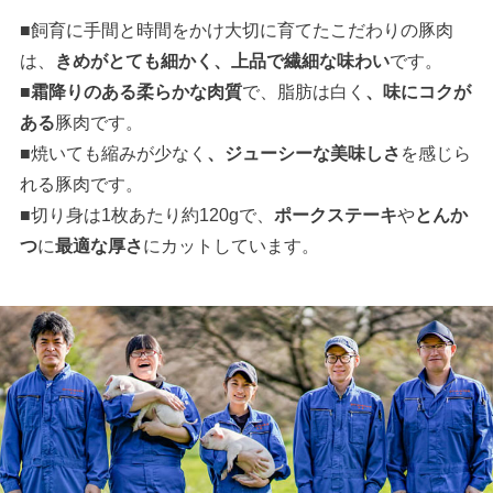
■飼育に手間と時間をかけ大切に育てたこだわりの豚肉
は、
きめがとても細かく、上品で繊細な味わい
です。
■
霜降りのある柔らかな肉質
で、脂肪は白く
、味にコクが
ある
豚肉です。
■焼いても縮みが少なく
、ジューシーな美味しさ
を感じら
れる豚肉です。
■切り身は1枚あたり約120gで、
ポークステーキ
や
とんか
つ
に
最適な厚さ
にカットしています。