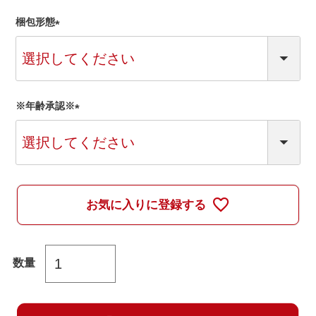
梱包形態
(
必
須
)
※年齢承認※
(
必
須
)
お気に入りに登録する