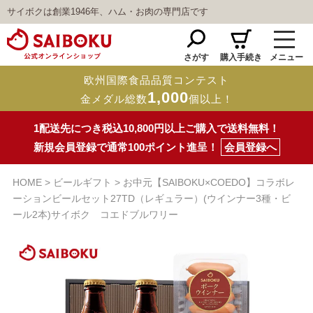
サイボクは創業1946年、ハム・お肉の専門店です
さがす
購入手続き
メニュー
欧州国際食品品質コンテスト
1,000
金メダル総数
個以上！
1配送先につき税込10,800円以上ご購入で送料無料！
新規会員登録で通常100ポイント進呈！
会員登録へ
HOME
ビールギフト
お中元【SAIBOKU×COEDO】コラボレ
ーションビールセット27TD（レギュラー）(ウインナー3種・ビ
ール2本)サイボク コエドブルワリー