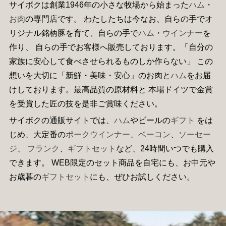
サイボクは創業1946年の小さな牧場から始まった
ハム
・
お肉
の専門店です。 わたしたちは今なお、自らの手でオ
リジナル銘柄豚を育て、自らの手で
ハム
・
ウインナー
を
作り、 自らの手でお客様へ販売しております。「自分の
家族に安心して食べさせられるものしか作らない」 この
想いを大切に「新鮮・美味・安心」のお肉と
ハム
をお届
けしております。最高品質の原材料と 本場ドイツで金賞
を受賞した匠の技を是非ご賞味ください。
サイボクの通販サイトでは、
ハム
やビールの
ギフト
をは
じめ、大定番の
ポークウインナー
、
ベーコン
、
ソーセー
ジ
、
フランク
、
ギフトセット
など、24時間いつでも購入
できます。 WEB限定のセット商品を自宅にも、お中元や
お歳暮の
ギフトセット
にも、ぜひお試しください。