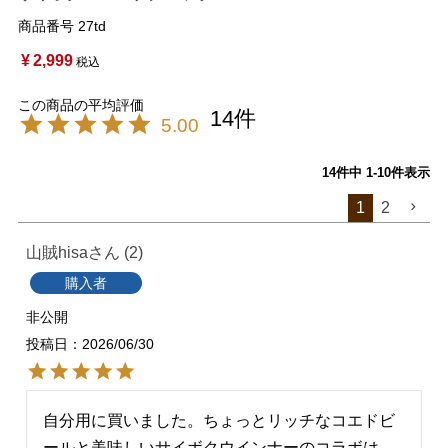
商品番号
27td
¥
2,999
税込
14
5.00
14
件中
1
-
10
件表示
1
2
山賊hisa
2
購入者
非公開
投稿日
2026/06/30
自分用に買いました。ちょっとリッチなコエドビ
ールと美味しいサイボクウインナーのコラボは、