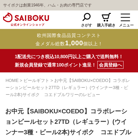
サイボクは創業1946年、ハム・お肉の専門店です
さがす
購入手続き
メニュー
欧州国際食品品質コンテスト
1,000
金メダル総数
個以上！
1配送先につき税込10,800円以上ご購入で送料無料！
新規会員登録で通常100ポイント進呈！
会員登録へ
HOME
ビールギフト
お中元【SAIBOKU×COEDO】コラボレ
ーションビールセット27TD（レギュラー）(ウインナー3種・ビ
ール2本)サイボク コエドブルワリーのレビュー
お中元【SAIBOKU×COEDO】コラボレーシ
ョンビールセット27TD（レギュラー）(ウイ
ンナー3種・ビール2本)サイボク コエドブル