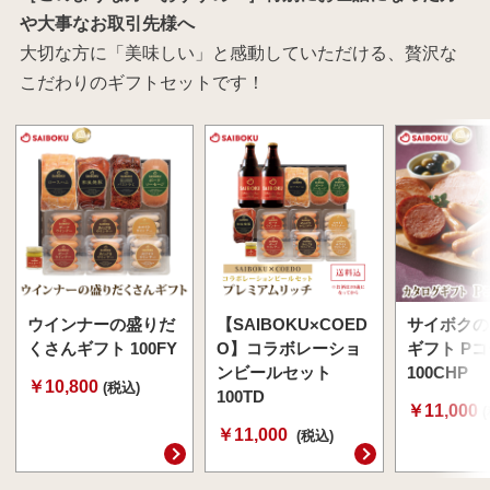
や大事なお取引先様へ
大切な方に「美味しい」と感動していただける、贅沢な
こだわりのギフトセットです！
ウインナーの盛りだ
【SAIBOKU×COED
サイボクの
くさんギフト 100FY
O】コラボレーショ
ギフト P
ンビールセット
100CHP
￥10,800
(税込)
100TD
￥11,000
￥11,000
(税込)