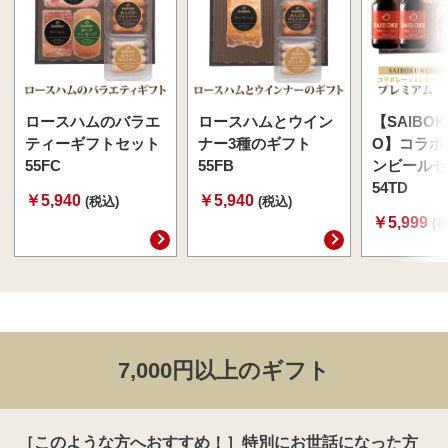
ロースハムのバラエ
ロースハムとウイン
【SAIBOK
ティーギフトセット
ナー3種のギフト
O】コラボ
55FC
55FB
ンビールセ
54TD
￥5,940
￥5,940
(税込)
(税込)
￥5,999
(
7,000円以上のギフト
［このような方へおすすめ！］特別にお世話になった方