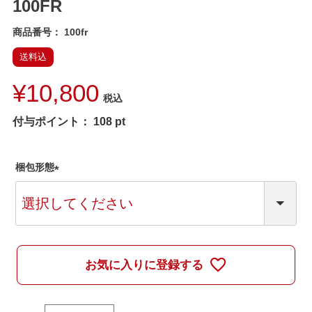
100FR
商品番号
100fr
送料込
¥
10,800
税込
付与ポイント：
108
pt
梱包形態
(
必
須
)
お気に入りに登録する