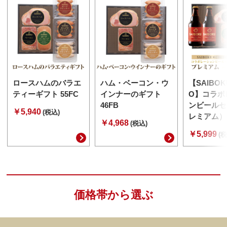
ロースハムのバラエ
ハム・ベーコン・ウ
【SAIBOK
ティーギフト 55FC
インナーのギフト
O】コラボ
46FB
ンビールセ
￥5,940
(税込)
レミアム） 
￥4,968
(税込)
￥5,999
(税
価格帯から選ぶ