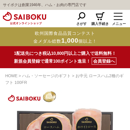
サイボクは創業1946年、ハム・お肉の専門店です
さがす
購入手続き
メニュー
欧州国際食品品質コンテスト
1,000
金メダル総数
個以上！
1配送先につき税込10,800円以上ご購入で送料無料！
新規会員登録で通常100ポイント進呈！
会員登録へ
HOME
ハム・ソーセージのギフト
お中元 ロースハム2種のギ
フト 100FR