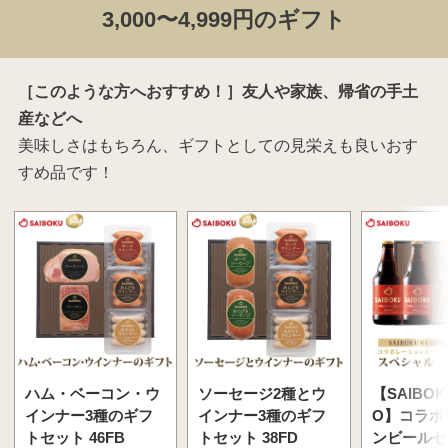
3,000〜4,999円のギフト
［このような方へおすすめ！］友人や家族、帰省の手土
産などへ
美味しさはもちろん、ギフトとしての見栄えも良いおす
すめ品です！
ハム・ベーコン・ウ
ソーセージ2種とウ
【SAIBOK
インナー3種のギフ
インナー3種のギフ
O】コラボ
トセット 46FB
トセット 38FD
ンビールセ