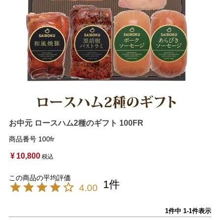
お中元 ロースハム2種のギフト 100FR
商品番号
100fr
¥
10,800
税込
1
4.00
1
件中
1
-
1
件表示