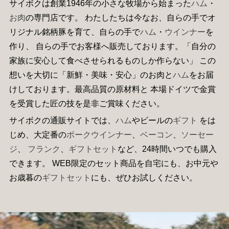
サイボクは創業1946年の小さな牧場から始まった
ハム
・
お肉
の専門店です。 わたしたちは今なお、自らの手でオ
リジナル銘柄豚を育て、自らの手で
ハム
・
ウインナー
を
作り、 自らの手でお客様へ販売しております。「自分の
家族に安心して食べさせられるものしか作らない」 この
想いを大切に「新鮮・美味・安心」のお肉と
ハム
をお届
けしております。最高品質の原材料と 本場ドイツで金賞
を受賞した匠の技を是非ご賞味ください。
サイボクの通販サイトでは、
ハム
やビールの
ギフト
をは
じめ、大定番の
ポークウインナー
、
ベーコン
、
ソーセー
ジ
、
フランク
、
ギフトセット
など、24時間いつでも購入
できます。 WEB限定のセット商品を自宅にも、お中元や
お歳暮の
ギフトセット
にも、ぜひお試しください。