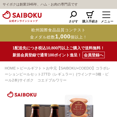
サイボクは創業1946年、ハム・お肉の専門店です
さがす
購入手続き
メニュー
欧州国際食品品質コンテスト
1,000
金メダル総数
個以上！
1配送先につき税込10,800円以上ご購入で送料無料！
新規会員登録で通常100ポイント進呈！
会員登録へ
HOME
ビールギフト
お中元【SAIBOKU×COEDO】コラボレ
ーションビールセット27TD（レギュラー）(ウインナー3種・ビ
ール2本)サイボク コエドブルワリー