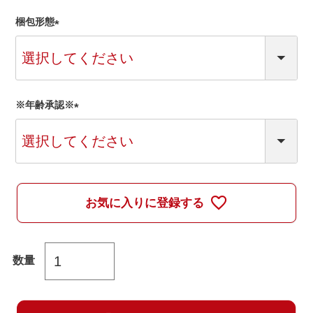
梱包形態
(
必
須
)
※年齢承認※
(
必
須
)
お気に入りに登録する