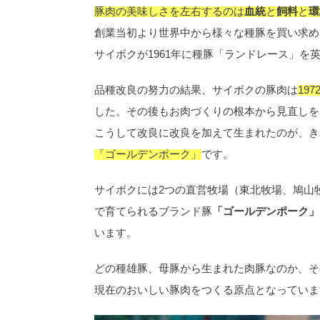
豚肉の美味しさを左右するのは
血統
と
飼料
と
環
創業当初より世界中から様々な種豚を買い求め
サイボクが1961年に種豚「ランドレース」
品種改良の努力の結果、サイボクの豚肉は
19
した。その後もお肉づくりの根本から見直しを
こうして改良に改良を加えて生まれたのが、き
「ゴールデンポーク」
です。
サイボクには2つの直営牧場（東北牧場、鳩山
で育てられるブランド豚
「ゴールデンポーク」
います。
どの種雄豚、母豚から生まれた肉豚なのか、そ
現在のおいしい豚肉をつくる原点となっていま