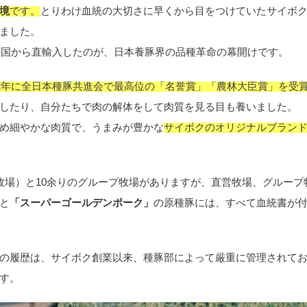
境
です。
とりわけ血統の大切さに早くから目をつけていたサイボ
ました。
を英国から直輸入したのが、日本養豚界の品種革命の幕開けです。
72年に全日本種豚共進会で最高位の「名誉賞」「農林大臣賞」を受
したり、自分たちで肉の解体をして肉質を見る目も養いました。
め細やかな肉質で、うまみが豊かな
サイボクのオリジナルブラン
牧場）と10余りのグループ牧場がありますが、直営牧場、グループ
と
「スーパーゴールデンポーク」
の原種豚には、すべて血統書が
の履歴は、サイボク創業以来、種豚部によって厳重に管理されて
す。