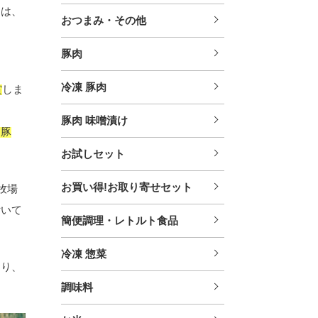
クは、
おつまみ・その他
豚肉
冷凍 豚肉
賞
しま
豚肉 味噌漬け
ド豚
お試しセット
お買い得!お取り寄せセット
牧場
付いて
簡便調理・レトルト食品
冷凍 惣菜
おり、
調味料