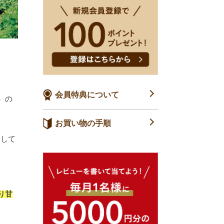
会員特典について
）の
お買い物の手順
出して
り甘