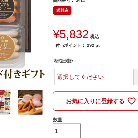
商品番号
54fa
送料込
¥
5,832
税込
付与ポイント：
292
pt
梱包形態
(
必
須
)
お気に入りに登録する