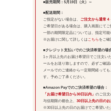
■販売期間：5月19日（火）～
■配送期間：
ご指定がない場合は、
ご注文から通常４
ご希望日がある場合は、購入画面にてご
一部の期間限定品については、指定可能
※お届けに関して詳しくは
こちら
をご確
■クレジット支払いでのご決済希望の場
1ヶ月以上先のお届け希望日でご注文い
ールをお送り致しますので、必ずご確認
メールでのご連絡から一定期間経っても
す。予めご了承ください。
■Amazon Payでのご決済希望の場合：
「お届け希望日から30日以内」
のご注文
与信期限の都合上、
30日以上先の日の
※30日以上先の日のお届けでご希望い