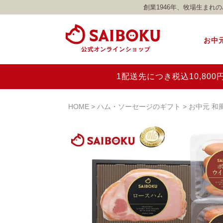
創業1946年、牧場生ま
お中
1配送先につき税込10,8
HOME
ハム・ソーセージのギフト
お中元 和