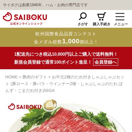
サイボクは創業1946年、ハム・お肉の専門店です
さがす
購入手続き
メニュー
欧州国際食品品質コンテスト
1,000
金メダル総数
個以上！
1配送先につき税込10,800円以上ご購入で送料無料！
新規会員登録で通常100ポイント進呈！
会員登録へ
HOME
豚肉のギフト
お中元2種のたれ付きしゃぶしゃぶセッ
ト (豚ロース・豚バラ・ウインナー2種・しゃぶしゃぶのたれ ぽ
んず・ごまだれ付き)56GA