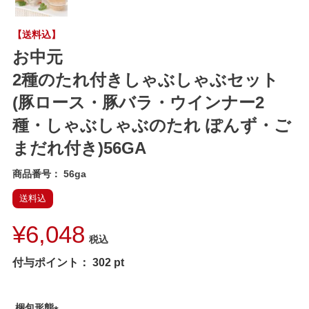
【送料込】
お中元
2種のたれ付きしゃぶしゃぶセット
(豚ロース・豚バラ・ウインナー2
種・しゃぶしゃぶのたれ ぽんず・ご
まだれ付き)56GA
商品番号
56ga
送料込
¥
6,048
税込
付与ポイント：
302
pt
梱包形態