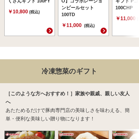
くさんギフト 100FY
O】コラボレーショ
ギフト P
ンビールセット
100CHP
￥10,800
(税込)
100TD
￥11,000
￥11,000
(税込)
冷凍惣菜のギフト
［このような方へおすすめ！］家族や親戚、親しい友人
へ
あたためるだけで豚肉専門店の美味しさを味わえる、簡
単・便利な美味しい贈り物になります！