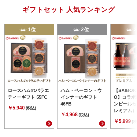
ギフトセット 人気ランキング
1位
2位
ロースハムのバラエ
ハム・ベーコン・ウ
【SAIBOK
ティーギフト 55FC
インナーのギフト
O】コラボ
46FB
ンビールセ
￥5,940
(税込)
レミアム） 
￥4,968
(税込)
￥5,999
(税