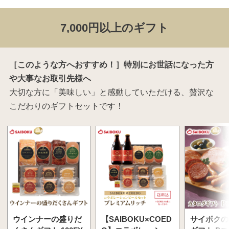
7,000円以上のギフト
［このような方へおすすめ！］特別にお世話になった方
や大事なお取引先様へ
大切な方に「美味しい」と感動していただける、贅沢な
こだわりのギフトセットです！
ウインナーの盛りだ
【SAIBOKU×COED
サイボクの