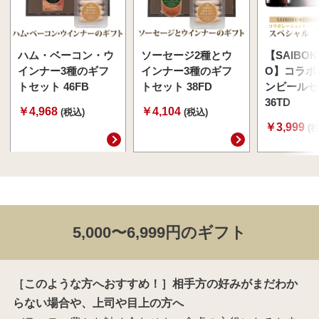
ハム・ベーコン・ウ
ソーセージ2種とウ
【SAIBOK
インナー3種のギフ
インナー3種のギフ
O】コラボ
トセット 46FB
トセット 38FD
ンビールセ
36TD
￥4,968
￥4,104
(税込)
(税込)
￥3,999
(
5,000〜6,999円のギフト
［このような方へおすすめ！］相手方の好みがまだわか
らない場合や、上司や目上の方へ