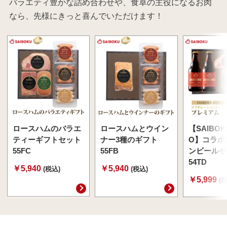
バラエティ豊かな詰め合わせや、食卓の主役になるお肉
なら、先様にきっと喜んでいただけます！
ロースハムのバラエ
ロースハムとウイン
【SAIBOK
ティーギフトセット
ナー3種のギフト
O】コラボ
55FC
55FB
ンビールセ
54TD
￥5,940
￥5,940
(税込)
(税込)
￥5,999
(