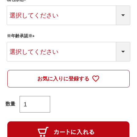
(
必
須
)
※年齢承認※
(
必
須
)
お気に入りに登録する