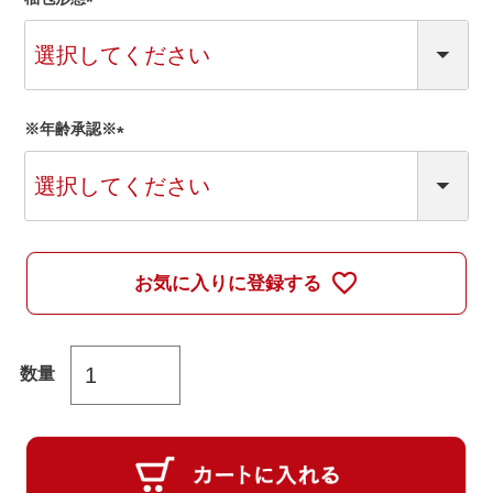
(
必
須
)
※年齢承認※
(
必
須
)
お気に入りに登録する