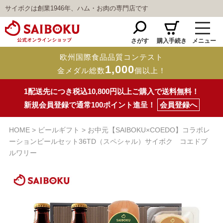
サイボクは創業1946年、ハム・お肉の専門店です
さがす
購入手続き
メニュー
欧州国際食品品質コンテスト
1,000
金メダル総数
個以上！
1配送先につき税込10,800円以上ご購入で送料無料！
新規会員登録で通常100ポイント進呈！
会員登録へ
HOME
ビールギフト
お中元【SAIBOKU×COEDO】コラボレ
ーションビールセット36TD（スペシャル）サイボク コエドブ
ルワリー