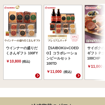
ウインナーの盛りだ
【SAIBOKU×COED
サイボクの
くさんギフト 100FY
O】コラボレーショ
ギフト P
ンビールセット
100CHP
￥10,800
(税込)
100TD
￥11,000
￥11,000
(税込)