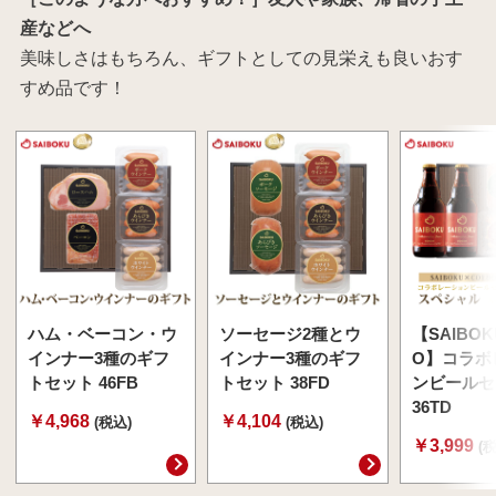
産などへ
美味しさはもちろん、ギフトとしての見栄えも良いおす
すめ品です！
ハム・ベーコン・ウ
ソーセージ2種とウ
【SAIBOK
インナー3種のギフ
インナー3種のギフ
O】コラボ
トセット 46FB
トセット 38FD
ンビールセ
36TD
￥4,968
￥4,104
(税込)
(税込)
￥3,999
(