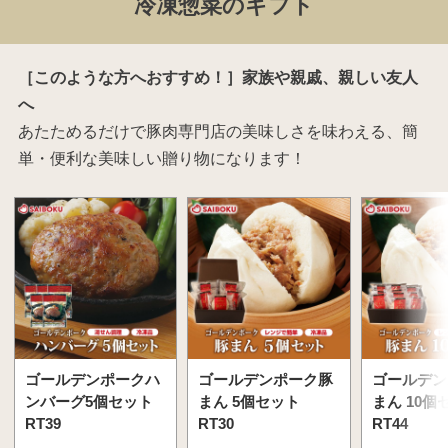
冷凍惣菜のギフト
［このような方へおすすめ！］家族や親戚、親しい友人
へ
あたためるだけで豚肉専門店の美味しさを味わえる、簡
単・便利な美味しい贈り物になります！
ゴールデンポークハ
ゴールデンポーク豚
ゴールデン
ンバーグ5個セット
まん 5個セット
まん 10個
RT39
RT30
RT44