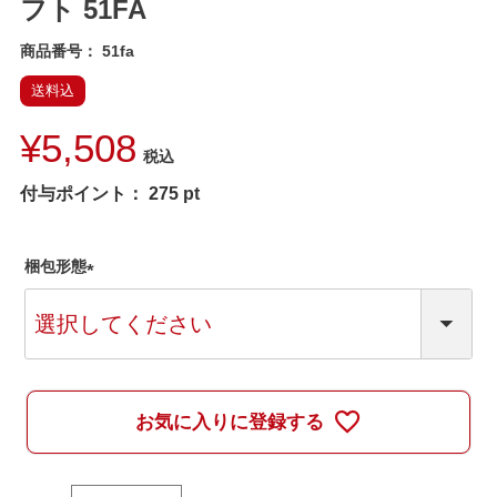
フト 51FA
商品番号
51fa
送料込
¥
5,508
税込
付与ポイント：
275
pt
梱包形態
(
必
須
)
お気に入りに登録する