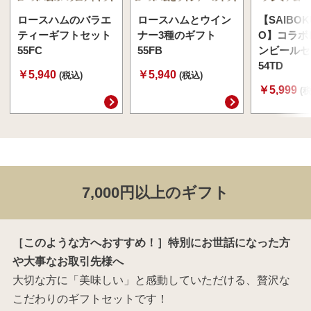
ロースハムのバラエ
ロースハムとウイン
【SAIBOK
ティーギフトセット
ナー3種のギフト
O】コラボ
55FC
55FB
ンビールセ
54TD
￥5,940
￥5,940
(税込)
(税込)
￥5,999
(
7,000円以上のギフト
［このような方へおすすめ！］特別にお世話になった方
や大事なお取引先様へ
大切な方に「美味しい」と感動していただける、贅沢な
こだわりのギフトセットです！