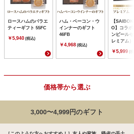
ロースハムのバラエ
ハム・ベーコン・ウ
【SAIBOK
ティーギフト 55FC
インナーのギフト
O】コラボ
46FB
ンビールセ
￥5,940
(税込)
レミアム） 
￥4,968
(税込)
￥5,999
(税
価格帯から選ぶ
3,000〜4,999円のギフト
［このような方へおすすめ！］友人や家族、帰省の手土