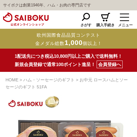
サイボクは創業1946年、ハム・お肉の専門店です
さがす
購入手続き
メニュー
欧州国際食品品質コンテスト
1,000
金メダル総数
個以上！
1配送先につき税込10,800円以上ご購入で送料無料！
新規会員登録で通常100ポイント進呈！
会員登録へ
HOME
ハム・ソーセージのギフト
お中元 ロースハムとソー
セージのギフト 51FA