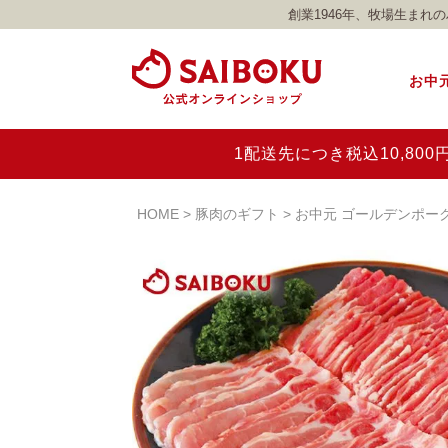
創業1946年、牧場生ま
お中
1配送先につき税込10,8
HOME
豚肉のギフト
お中元 ゴールデンポーク