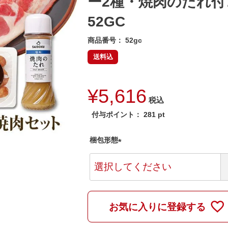
ー2種・焼肉のたれ付
52GC
商品番号
52gc
送料込
¥
5,616
税込
付与ポイント：
281
pt
梱包形態
(
必
須
)
お気に入りに登録する