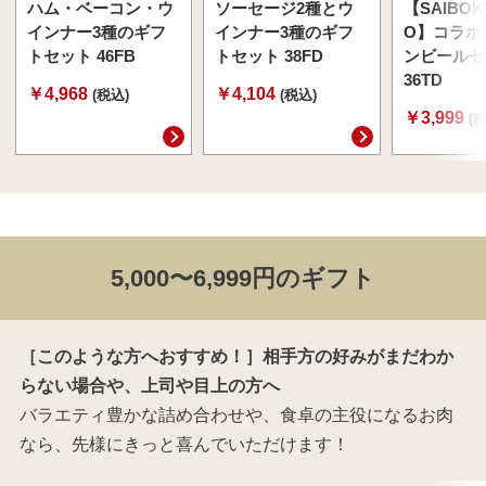
ハム・ベーコン・ウ
ソーセージ2種とウ
【SAIBOK
インナー3種のギフ
インナー3種のギフ
O】コラボ
トセット 46FB
トセット 38FD
ンビールセ
36TD
￥4,968
￥4,104
(税込)
(税込)
￥3,999
(
5,000〜6,999円のギフト
［このような方へおすすめ！］相手方の好みがまだわか
らない場合や、上司や目上の方へ
バラエティ豊かな詰め合わせや、食卓の主役になるお肉
なら、先様にきっと喜んでいただけます！