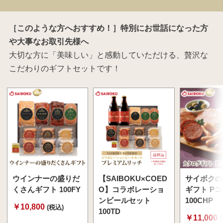
［このような方へおすすめ！］特別にお世話になった方
や大事なお取引先様へ
大切な方に「美味しい」と感動していただける、贅沢な
こだわりのギフトセットです！
ウインナーの盛りだ
【SAIBOKU×COED
サイボクの
くさんギフト 100FY
O】コラボレーショ
ギフト P
ンビールセット
100CHP
￥10,800
(税込)
100TD
￥11,000