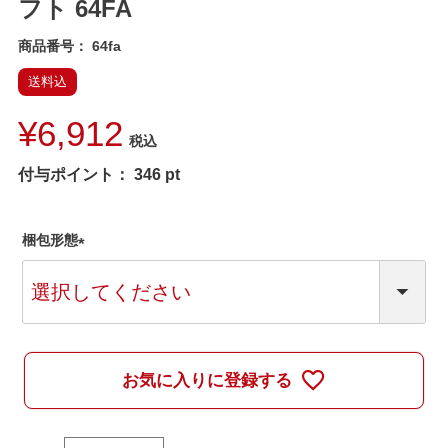
フト 64FA
商品番号
64fa
送料込
¥
6,912
税込
付与ポイント：
346
pt
梱包形態
(
必
須
)
お気に入りに登録する