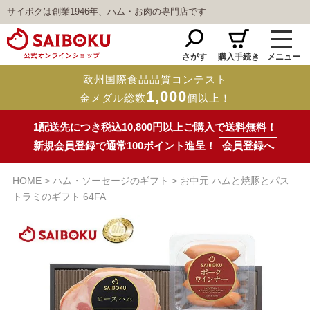
サイボクは創業1946年、ハム・お肉の専門店です
さがす
購入手続き
メニュー
欧州国際食品品質コンテスト
1,000
金メダル総数
個以上！
1配送先につき税込10,800円以上ご購入で送料無料！
新規会員登録で通常100ポイント進呈！
会員登録へ
HOME
ハム・ソーセージのギフト
お中元 ハムと焼豚とパス
トラミのギフト 64FA