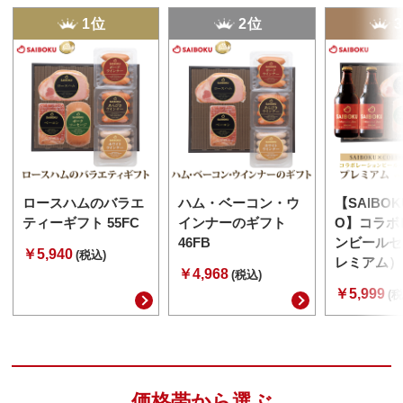
1位
2位
ロースハムのバラエ
ハム・ベーコン・ウ
【SAIBOK
ティーギフト 55FC
インナーのギフト
O】コラボ
46FB
ンビールセ
￥5,940
(税込)
レミアム） 
￥4,968
(税込)
￥5,999
(税
価格帯から選ぶ