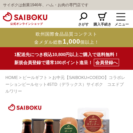
サイボクは創業1946年、ハム・お肉の専門店です
さがす
購入手続き
メニュー
欧州国際食品品質コンテスト
1,000
金メダル総数
個以上！
1配送先につき税込10,800円以上ご購入で送料無料！
新規会員登録で通常100ポイント進呈！
会員登録へ
HOME
ビールギフト
お中元【SAIBOKU×COEDO】コラボレ
ーションビールセット45TD（デラックス）サイボク コエドブ
ルワリー