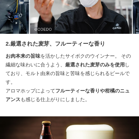
2.厳選された麦芽、フルーティーな香り
お肉本来の旨味
を活かしたサイボクのウインナー。 その
繊細な味わいに合うよう、
厳選された麦芽のみを使用
し
ており、モルト由来の旨味と苦味を感じられるビールで
す。
アロマホップによって
フルーティーな香りや柑橘のニュ
アンス
も感じる仕上がりにしました。