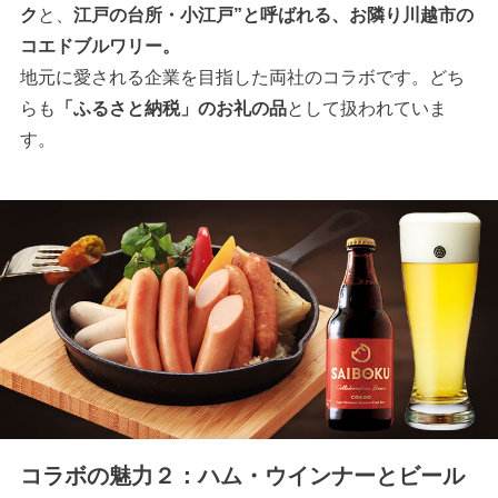
ク
と、
江戸の台所・小江戸”と呼ばれる、お隣り川越市の
コエドブルワリー。
地元に愛される企業を目指した両社のコラボです。どち
らも
「ふるさと納税」のお礼の品
として扱われていま
す。
コラボの魅力２：ハム・ウインナーとビール