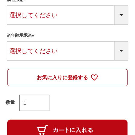
(
必
須
)
※年齢承認※
(
必
須
)
お気に入りに登録する