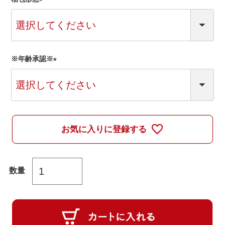
(
必
須
)
※年齢承認※
(
必
須
)
お気に入りに登録する