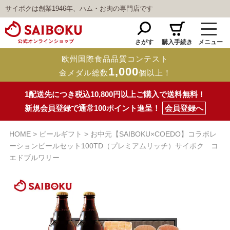
サイボクは創業1946年、ハム・お肉の専門店です
さがす
購入手続き
メニュー
欧州国際食品品質コンテスト
1,000
金メダル総数
個以上！
1配送先につき税込10,800円以上ご購入で送料無料！
新規会員登録で通常100ポイント進呈！
会員登録へ
HOME
ビールギフト
お中元【SAIBOKU×COEDO】コラボレ
ーションビールセット100TD（プレミアムリッチ）サイボク コ
エドブルワリー