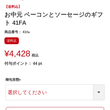
【送料込】
お中元 ベーコンとソーセージのギフ
ト 41FA
商品番号
41fa
送料込
¥
4,428
税込
付与ポイント：
44
pt
梱包形態
(
必
須
)