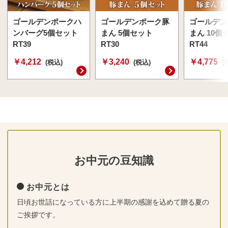
ゴールデンポークハ
ゴールデンポーク豚
ゴールデン
ンバーグ5個セット
まん 5個セット
まん 10個
RT39
RT30
RT44
￥4,212
￥3,240
￥4,775
(税込)
(税込)
(
お中元の豆知識
お中元とは
日頃お世話になっている方に上半期の感謝を込めて贈る夏の
ご挨拶です。