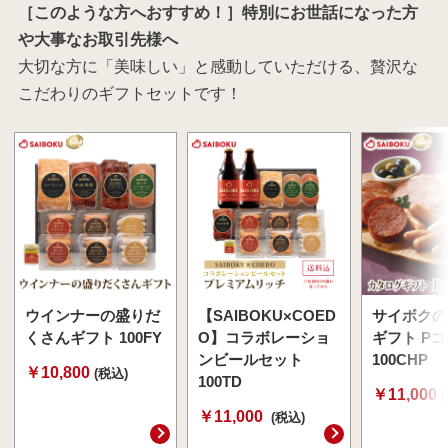
［このような方へおすすめ！］特別にお世話になった方
や大事なお取引先様へ
大切な方に「美味しい」と感動していただける、贅沢な
こだわりのギフトセットです！
ウインナーの盛りだ
【SAIBOKU×COED
サイボクの
くさんギフト 100FY
O】コラボレーショ
ギフト P
ンビールセット
100CHP
￥10,800
(税込)
100TD
￥11,000
￥11,000
(税込)