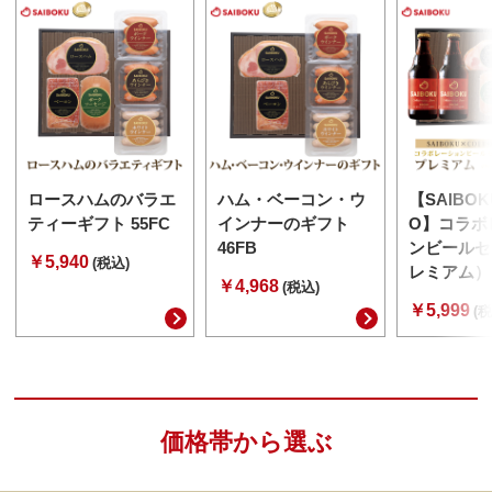
ロースハムのバラエ
ハム・ベーコン・ウ
【SAIBOK
ティーギフト 55FC
インナーのギフト
O】コラボ
46FB
ンビールセ
￥5,940
(税込)
レミアム） 
￥4,968
(税込)
￥5,999
(税
価格帯から選ぶ