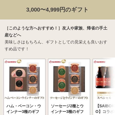
3,000〜4,999円のギフト
［このような方へおすすめ！］友人や家族、帰省の手土
産などへ
美味しさはもちろん、ギフトとしての見栄えも良いおす
すめ品です！
ハム・ベーコン・ウ
ソーセージ2種とウ
【SAIBOK
インナー3種のギフ
インナー3種のギフ
O】コラボ