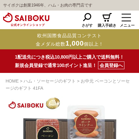
サイボクは創業1946年、ハム・お肉の専門店です
さがす
購入手続き
メニュー
欧州国際食品品質コンテスト
1,000
金メダル総数
個以上！
1配送先につき税込10,800円以上ご購入で送料無料！
新規会員登録で通常100ポイント進呈！
会員登録へ
HOME
ハム・ソーセージのギフト
お中元 ベーコンとソーセ
ージのギフト 41FA