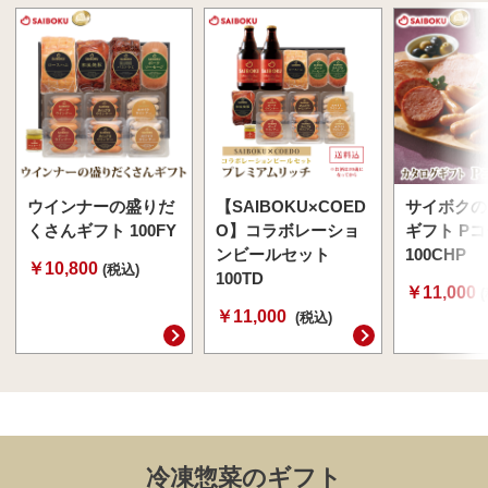
ウインナーの盛りだ
【SAIBOKU×COED
サイボクの
くさんギフト 100FY
O】コラボレーショ
ギフト P
ンビールセット
100CHP
￥10,800
(税込)
100TD
￥11,000
￥11,000
(税込)
冷凍惣菜のギフト