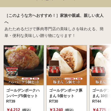
［このような方へおすすめ！］家族や親戚、親しい友人
へ
あたためるだけで豚肉専門店の美味しさを味わえる、簡
単・便利な美味しい贈り物になります！
ゴールデンポークハ
ゴールデンポーク豚
ゴールデン
ンバーグ5個セット
まん 5個セット
まん 10個
RT39
RT30
RT44
￥4,212
￥3,240
￥4,775
(税込)
(税込)
(