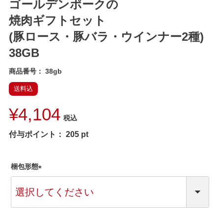
ゴールデンポークの
焼肉ギフトセット
(豚ロース・豚バラ・ウインナー2種)
38GB
商品番号
38gb
送料込
¥
4,104
税込
付与ポイント：
205
pt
梱包形態
(
必
須
)