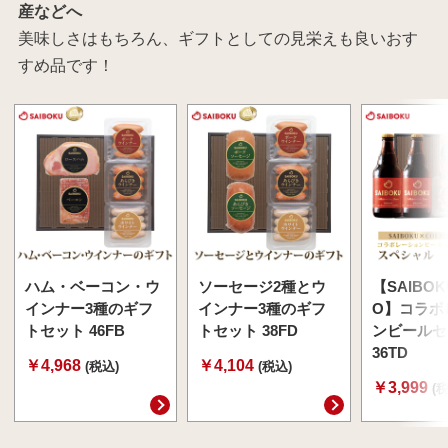
産などへ
美味しさはもちろん、ギフトとしての見栄えも良いおす
すめ品です！
ハム・ベーコン・ウ
ソーセージ2種とウ
【SAIBOK
インナー3種のギフ
インナー3種のギフ
O】コラボ
トセット 46FB
トセット 38FD
ンビールセ
36TD
￥4,968
￥4,104
(税込)
(税込)
￥3,999
(