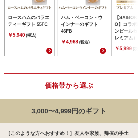
ロースハムのバラエ
ハム・ベーコン・ウ
【SAIBOK
ティーギフト 55FC
インナーのギフト
O】コラボ
46FB
ンビールセ
￥5,940
(税込)
レミアム） 
￥4,968
(税込)
￥5,999
(税
価格帯から選ぶ
3,000〜4,999円のギフト
［このような方へおすすめ！］友人や家族、帰省の手土