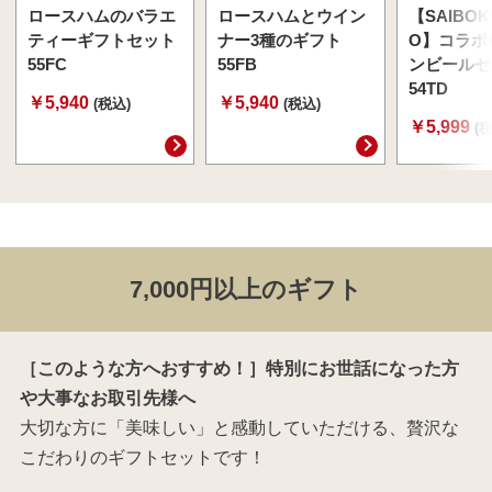
ロースハムのバラエ
ロースハムとウイン
【SAIBOK
ティーギフトセット
ナー3種のギフト
O】コラボ
55FC
55FB
ンビールセ
54TD
￥5,940
￥5,940
(税込)
(税込)
￥5,999
(
7,000円以上のギフト
［このような方へおすすめ！］特別にお世話になった方
や大事なお取引先様へ
大切な方に「美味しい」と感動していただける、贅沢な
こだわりのギフトセットです！