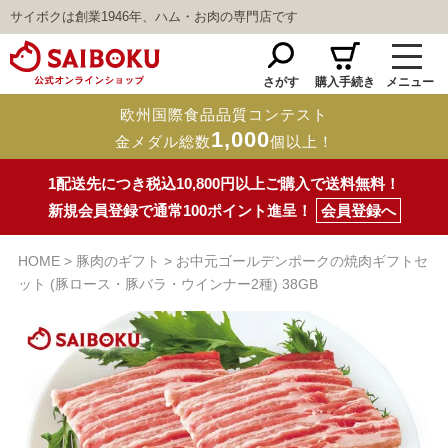
サイボクは創業1946年、ハム・お肉の専門店です
さがす
購入手続き
メニュー
欧州国際食品品質コンテスト
1,000
金メダル総数
個以上！
1配送先につき税込10,800円以上ご購入で送料無料！
新規会員登録で通常100ポイント進呈！
会員登録へ
HOME
豚肉のギフト
お中元ゴールデンポークの焼肉ギフトセ
ット (豚ロース・豚バラ・ウインナー2種) 38GB