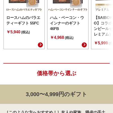
ロースハムのバラエ
ハム・ベーコン・ウ
【SAIBOK
ティーギフト 55FC
インナーのギフト
O】コラボ
46FB
ンビールセ
￥5,940
(税込)
レミアム） 
￥4,968
(税込)
￥5,999
(税
価格帯から選ぶ
3,000〜4,999円のギフト
［このような方へおすすめ！］友人や家族、帰省の手土