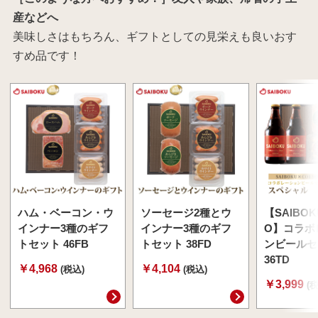
産などへ
美味しさはもちろん、ギフトとしての見栄えも良いおす
すめ品です！
ハム・ベーコン・ウ
ソーセージ2種とウ
【SAIBOK
インナー3種のギフ
インナー3種のギフ
O】コラボ
トセット 46FB
トセット 38FD
ンビールセ
36TD
￥4,968
￥4,104
(税込)
(税込)
￥3,999
(