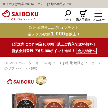
サイボクは創業1946年、ハム・お肉の専門店です
さがす
購入手続き
メニュー
欧州国際食品品質コンテスト
1,000
金メダル総数
個以上！
1配送先につき税込10,800円以上ご購入で送料無料！
新規会員登録で通常100ポイント進呈！
会員登録へ
HOME
ハム・ソーセージのギフト
お中元 焼豚とソーセージ
のギフトセット 46FC