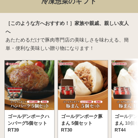
冷凍惣菜のギフト
［このような方へおすすめ！］家族や親戚、親しい友人
へ
あたためるだけで豚肉専門店の美味しさを味わえる、簡
単・便利な美味しい贈り物になります！
ゴールデンポークハ
ゴールデンポーク豚
ゴールデン
ンバーグ5個セット
まん 5個セット
まん 10個
RT39
RT30
RT44