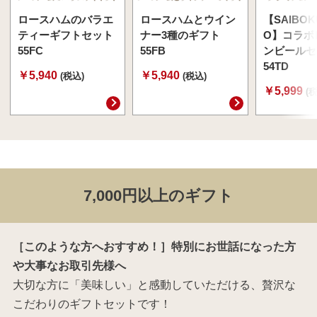
ロースハムのバラエ
ロースハムとウイン
【SAIBOK
ティーギフトセット
ナー3種のギフト
O】コラボ
55FC
55FB
ンビールセ
54TD
￥5,940
￥5,940
(税込)
(税込)
￥5,999
(
7,000円以上のギフト
［このような方へおすすめ！］特別にお世話になった方
や大事なお取引先様へ
大切な方に「美味しい」と感動していただける、贅沢な
こだわりのギフトセットです！