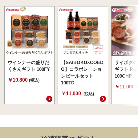
ウインナーの盛りだ
【SAIBOKU×COED
サイボクの
くさんギフト 100FY
O】コラボレーショ
ギフト P
ンビールセット
100CHP
￥10,800
(税込)
100TD
￥11,000
￥11,000
(税込)