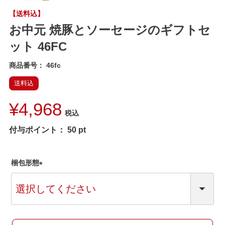
【送料込】
お中元 焼豚とソーセージのギフトセ
ット 46FC
商品番号
46fc
送料込
¥
4,968
税込
付与ポイント：
50
pt
梱包形態
(
必
須
)