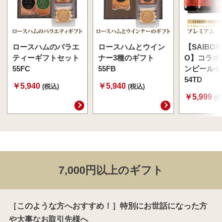
ロースハムのバラエ
ロースハムとウイン
【SAIBOK
ティーギフトセット
ナー3種のギフト
O】コラボ
55FC
55FB
ンビールセ
54TD
￥5,940
￥5,940
(税込)
(税込)
￥5,999
(
7,000円以上のギフト
［このような方へおすすめ！］特別にお世話になった方
や大事なお取引先様へ