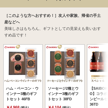
［このような方へおすすめ！］友人や家族、帰省の手土
産などへ
美味しさはもちろん、ギフトとしての見栄えも良いおす
すめ品です！
ハム・ベーコン・ウ
ソーセージ2種とウ
【SAIBOK
インナー3種のギフ
インナー3種のギフ
O】コラボ
トセット 46FB
トセット 38FD
ンビールセ
36TD
￥4,968
￥4,104
(税込)
(税込)