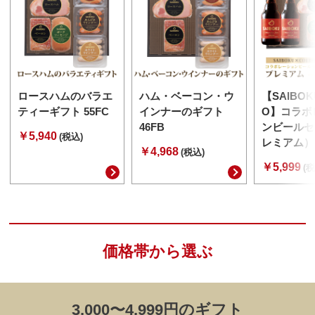
ロースハムのバラエ
ハム・ベーコン・ウ
【SAIBOK
ティーギフト 55FC
インナーのギフト
O】コラボ
46FB
ンビールセ
￥5,940
(税込)
レミアム） 
￥4,968
(税込)
￥5,999
(税
価格帯から選ぶ
3,000〜4,999円のギフト