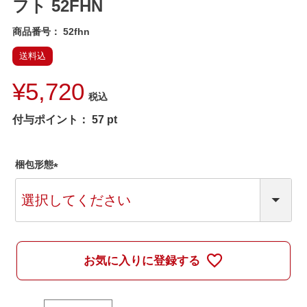
フト 52FHN
商品番号
52fhn
送料込
¥
5,720
税込
付与ポイント：
57
pt
梱包形態
(
必
須
)
お気に入りに登録する