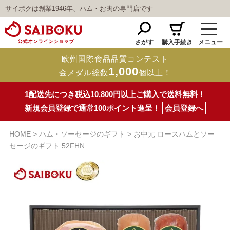
サイボクは創業1946年、ハム・お肉の専門店です
さがす
購入手続き
メニュー
欧州国際食品品質コンテスト
1,000
金メダル総数
個以上！
1配送先につき税込10,800円以上ご購入で送料無料！
新規会員登録で通常100ポイント進呈！
会員登録へ
HOME
ハム・ソーセージのギフト
お中元 ロースハムとソー
セージのギフト 52FHN