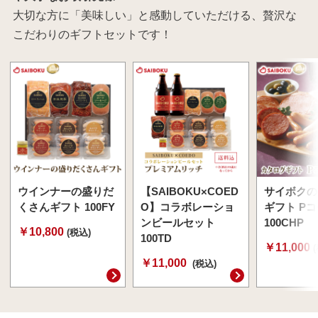
大切な方に「美味しい」と感動していただける、贅沢な
こだわりのギフトセットです！
ウインナーの盛りだ
【SAIBOKU×COED
サイボクの
くさんギフト 100FY
O】コラボレーショ
ギフト P
ンビールセット
100CHP
￥10,800
(税込)
100TD
￥11,000
￥11,000
(税込)