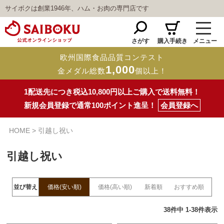
サイボクは創業1946年、ハム・お肉の専門店です
さがす
購入手続き
メニュー
欧州国際食品品質コンテスト
1,000
金メダル総数
個以上！
1配送先につき税込10,800円以上ご購入で送料無料！
新規会員登録で通常100ポイント進呈！
会員登録へ
HOME
引越し祝い
引越し祝い
並び替え
価格(安い順)
価格(高い順)
新着順
おすすめ順
38
件中
1
-
38
件表示