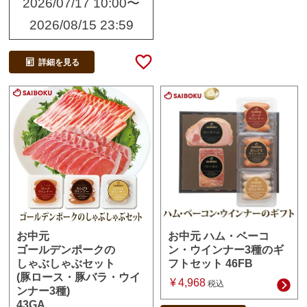
2026/07/17 10:00
〜
2026/08/15 23:59
詳細を見る
お中元 ハム・ベーコ
お中元
ン・ウインナー3種のギ
ゴールデンポークの
フトセット 46FB
しゃぶしゃぶセット
(豚ロース・豚バラ・ウイ
¥
4,968
税込
ンナー3種)
43GA