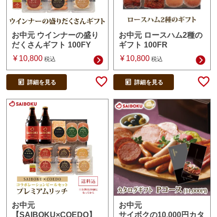
お中元 ロースハム2種の
お中元 ウインナーの盛り
ギフト 100FR
だくさんギフト 100FY
¥
10,800
¥
10,800
税込
税込
詳細を見る
詳細を見る
お中元
お中元
サイボクの10,000円カタ
【SAIBOKU×COEDO】