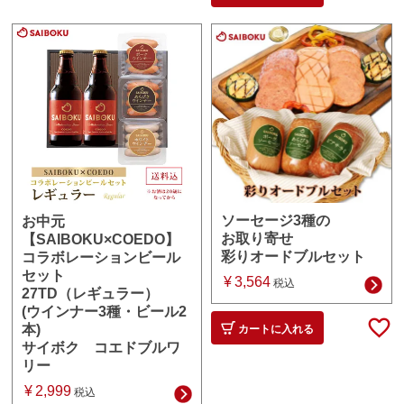
ソーセージ3種の
お中元
お取り寄せ
【SAIBOKU×COEDO】
彩りオードブルセット
コラボレーションビール
セット
¥
3,564
税込
27TD（レギュラー）
(ウインナー3種・ビール2
本)
カートに入れる
サイボク コエドブルワ
リー
¥
2,999
税込