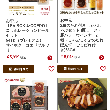
お中元
お中元
2種のたれ付きしゃぶし
【SAIBOKU×COEDO】
ゃぶセット (豚ロース・
コラボレーションビール
豚バラ・ウインナー2
セット
種・しゃぶしゃぶのたれ
54TD（プレミアム）
ぽんず・ごまだれ付
サイボク コエドブルワ
き)56GA
リー
¥
6,048
¥
5,999
税込
税込
詳細を見る
詳細を見る