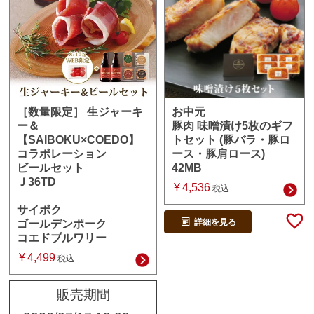
お中元
［数量限定］ 生ジャーキ
豚肉 味噌漬け5枚のギフ
ー＆
トセット (豚バラ・豚ロ
【SAIBOKU×COEDO】
ース・豚肩ロース)
コラボレーション
42MB
ビールセット
Ｊ36TD
¥
4,536
税込
サイボク
詳細を見る
ゴールデンポーク
コエドブルワリー
¥
4,499
税込
販売期間