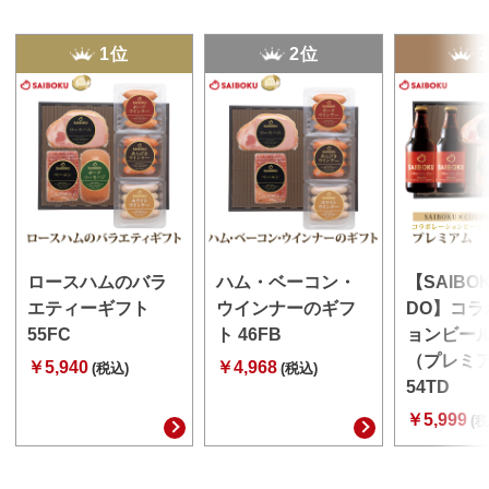
1位
2位
ロースハムのバラ
ハム・ベーコン・
【SAIBO
エティーギフト
ウインナーのギフ
DO】コラ
55FC
ト 46FB
ョンビー
（プレミ
￥5,940
￥4,968
(税込)
(税込)
54TD
￥5,999
(税