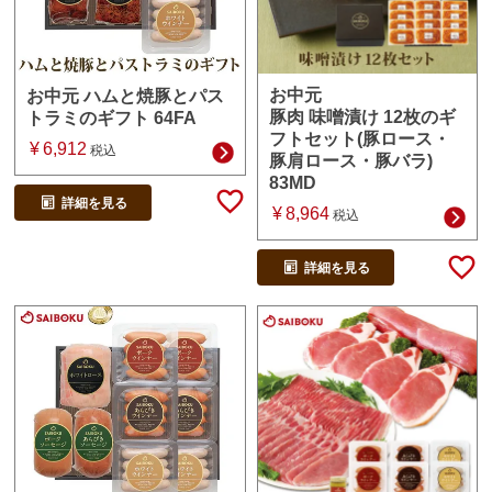
お中元
お中元 ハムと焼豚とパス
豚肉 味噌漬け 12枚のギ
トラミのギフト 64FA
フトセット(豚ロース・
¥
6,912
税込
豚肩ロース・豚バラ)
83MD
詳細を見る
¥
8,964
税込
詳細を見る