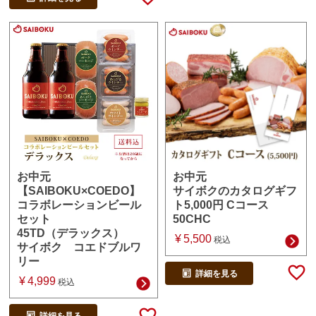
お中元
お中元
サイボクのカタログギフ
【SAIBOKU×COEDO】
ト5,000円 Cコース
コラボレーションビール
50CHC
セット
45TD（デラックス）
¥
5,500
税込
サイボク コエドブルワ
リー
詳細を見る
¥
4,999
税込