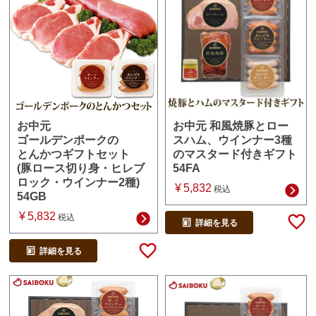
お中元 和風焼豚とロー
お中元
スハム、ウインナー3種
ゴールデンポークの
のマスタード付きギフト
とんかつギフトセット
54FA
(豚ロース切り身・ヒレブ
ロック・ウインナー2種)
¥
5,832
税込
54GB
¥
5,832
税込
詳細を見る
詳細を見る