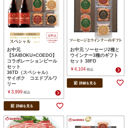
お中元 ソーセージ2種と
お中元
ウインナー3種のギフト
【SAIBOKU×COEDO】
セット 38FD
コラボレーションビール
セット
¥
4,104
税込
36TD（スペシャル）
サイボク コエドブルワ
詳細を見る
リー
¥
3,999
税込
詳細を見る