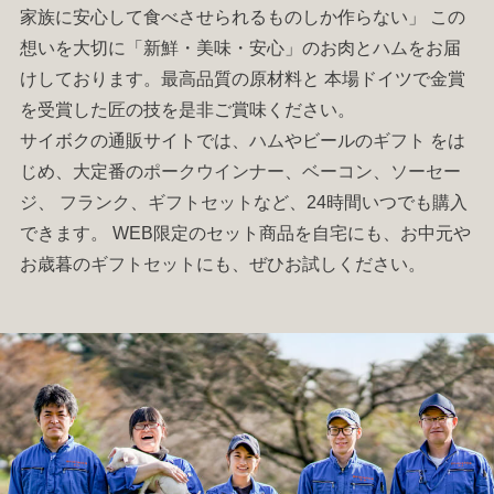
家族に安心して食べさせられるものしか作らない」 この
想いを大切に「新鮮・美味・安心」のお肉と
ハム
をお届
けしております。最高品質の原材料と 本場ドイツで金賞
を受賞した匠の技を是非ご賞味ください。
サイボクの通販サイトでは、
ハム
やビールの
ギフト
をは
じめ、大定番の
ポークウインナー
、
ベーコン
、
ソーセー
ジ
、
フランク
、
ギフトセット
など、24時間いつでも購入
できます。 WEB限定のセット商品を自宅にも、お中元や
お歳暮の
ギフトセット
にも、ぜひお試しください。