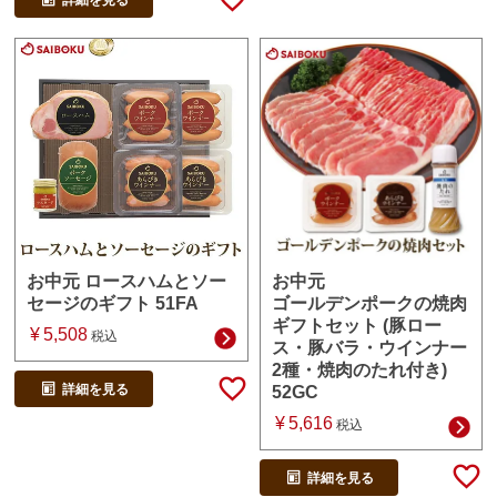
詳細を見る
お中元
お中元 ロースハムとソー
ゴールデンポークの焼肉
セージのギフト 51FA
ギフトセット (豚ロー
¥
5,508
税込
ス・豚バラ・ウインナー
2種・焼肉のたれ付き)
詳細を見る
52GC
¥
5,616
税込
詳細を見る