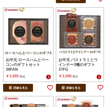
お中元 パストラミとウ
お中元 ロースハムとベー
インナー3種のギフト
コンのギフトセット
37FG
39FAN
¥
3,996
¥
3,980
税込
税込
詳細を見る
詳細を見る