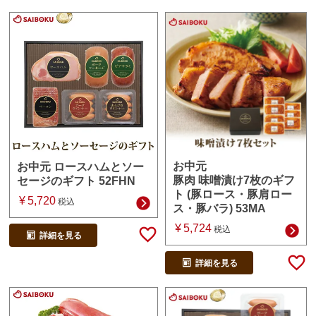
お中元
お中元 ロースハムとソー
豚肉 味噌漬け7枚のギフ
セージのギフト 52FHN
ト (豚ロース・豚肩ロー
¥
5,720
税込
ス・豚バラ) 53MA
¥
5,724
税込
詳細を見る
詳細を見る