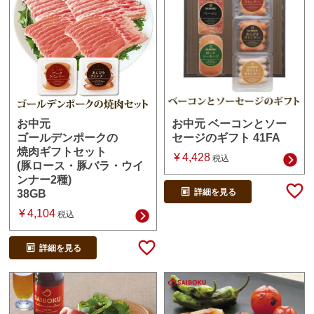
お中元 ベーコンとソー
お中元
セージのギフト 41FA
ゴールデンポークの
焼肉ギフトセット
¥
4,428
税込
(豚ロース・豚バラ・ウイ
ンナー2種)
詳細を見る
38GB
¥
4,104
税込
詳細を見る