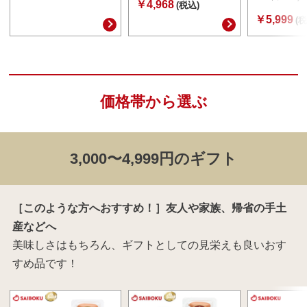
￥4,968
(税込)
￥5,999
(税
価格帯から選ぶ
3,000〜4,999円のギフト
［このような方へおすすめ！］友人や家族、帰省の手土
産などへ
美味しさはもちろん、ギフトとしての見栄えも良いおす
すめ品です！