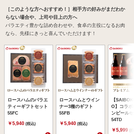
［このような方へおすすめ！］相手方の好みがまだわか
らない場合や、上司や目上の方へ
バラエティ豊かな詰め合わせや、食卓の主役になるお肉
なら、先様にきっと喜んでいただけます！
ロースハムのバラエ
ロースハムとウイン
【SAIBOK
ティーギフトセット
ナー3種のギフト
O】コラボ
55FC
55FB
ンビールセ
54TD
￥5,940
￥5,940
(税込)
(税込)
￥5,999
(