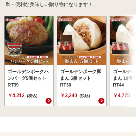
単・便利な美味しい贈り物になります！
ゴールデンポークハ
ゴールデンポーク豚
ゴールデン
ンバーグ5個セット
まん 5個セット
まん 10個
RT39
RT30
RT44
￥4,212
￥3,240
￥4,775
(税込)
(税込)
(