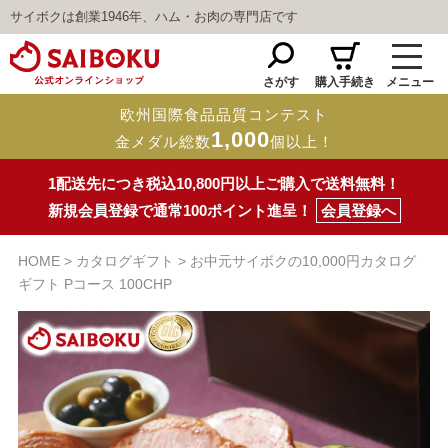
サイボクは創業1946年、ハム・お肉の専門店です
さがす
購入手続き
メニュー
欧州国際食品品質コンテスト
1,000
金メダル総数
個以上！
1配送先につき税込10,800円以上ご購入で送料無料！
新規会員登録で通常100ポイント進呈！
会員登録へ
HOME
カタログギフト
お中元サイボクの10,000円カタログ
ギフト Pコース 100CHP