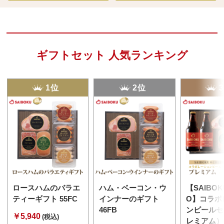
ギフトセット 人気ランキング
1位
2位
ロースハムのバラエ
ハム・ベーコン・ウ
【SAIBOK
ティーギフト 55FC
インナーのギフト
O】コラボ
46FB
ンビールセ
￥5,940
(税込)
レミアム） 