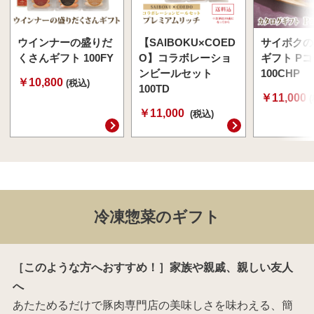
ウインナーの盛りだ
【SAIBOKU×COED
サイボクの
くさんギフト 100FY
O】コラボレーショ
ギフト P
ンビールセット
100CHP
￥10,800
(税込)
100TD
￥11,000
￥11,000
(税込)
冷凍惣菜のギフト
［このような方へおすすめ！］家族や親戚、親しい友人
へ
あたためるだけで豚肉専門店の美味しさを味わえる、簡