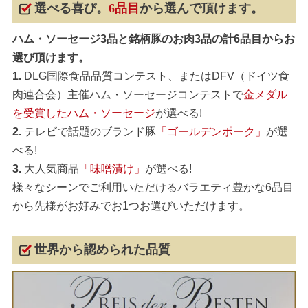
選べる喜び。
6品目
から選んで頂けます。
ハム・ソーセージ3品と銘柄豚のお肉3品の計6品目からお
選び頂けます。
1.
DLG国際食品品質コンテスト、またはDFV（ドイツ食
肉連合会）主催ハム・ソーセージコンテストで
金メダル
を受賞したハム・ソーセージ
が選べる!
2.
テレビで話題のブランド豚
「ゴールデンポーク」
が選
べる!
3.
大人気商品
「味噌漬け」
が選べる!
様々なシーンでご利用いただけるバラエティ豊かな6品目
から先様がお好みでお1つお選びいただけます。
世界から認められた品質