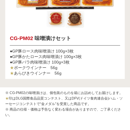
CG-PM02
味噌漬けセット
●GP豚ロース肉味噌漬け 100g×3枚
●GP豚かたロース肉味噌漬け 100g×3枚
●GP豚バラ肉味噌漬け 100g×3枚
★
ポークウインナー 56g
★
あらびきウインナー 56g
※ CG-PM02の味噌漬けは、個包装のものを箱にお詰めしてお届けします。
★
印はDLG国際食品品質コンテスト、又はDFV(ドイツ食肉連合会)ハム・ソ
ーセージコンテストで“金メダル”を受賞した商品です。
※ 商品の仕様・価格は予告なく変わる場合がありますので、ご了承くださ
い。