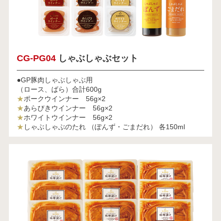
CG-PG04
しゃぶしゃぶセット
●GP豚肉しゃぶしゃぶ用
（ロース、ばら）合計600g
★
ポークウインナー 56g×2
★
あらびきウインナー 56g×2
★
ホワイトウインナー 56g×2
★
しゃぶしゃぶのたれ （ぽんず・ごまだれ） 各150ml