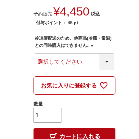
¥
4,450
予約販売
税込
付与ポイント：
45
pt
冷凍便配送のため、他商品(冷蔵・常温)
との同時購入はできません。
(
必
須
)
お気に入りに登録する