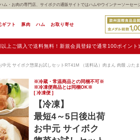
れのハム・お肉の専門店、サイボクの通販サイトではハムやウインナーソーセー
元ギフト
豚肉
ハム
お取り寄せ
00円以上ご購入で送料無料！新規会員登録で通常100ポイン
中元 サイボク惣菜お試しセットRT41M （送料込）肉まん 肉饅 ぶたま
※冷蔵・常温商品との同梱不可※
※冷凍便商品とは同梱OK※
[ 冷凍便 ]
【冷凍】
最短4～5日後出荷
お中元 サイボク