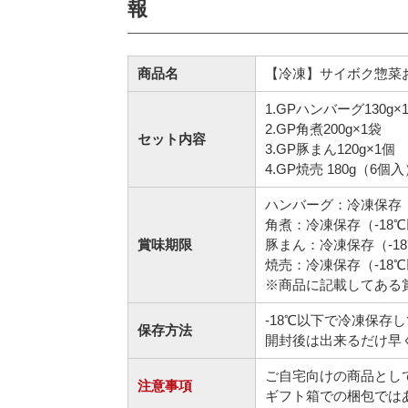
報
商品名
【冷凍】サイボク惣菜お
1.GPハンバーグ130g×
2.GP角煮200g×1袋
セット内容
3.GP豚まん120g×1個
4.GP焼売 180g（6個
ハンバーグ：冷凍保存（
角煮：冷凍保存（-18
賞味期限
豚まん：冷凍保存（-1
焼売：冷凍保存（-18
※商品に記載してある
-18℃以下で冷凍保存
保存方法
開封後は出来るだけ早
ご自宅向けの商品とし
注意事項
ギフト箱での梱包では