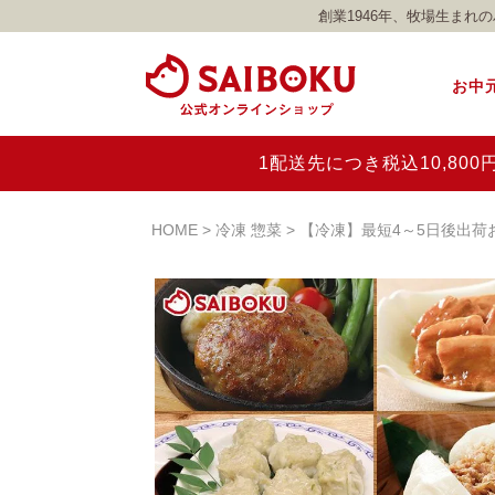
創業1946年、牧場生ま
お中
1配送先につき税込10,8
HOME
冷凍 惣菜
【冷凍】最短4～5日後出荷お