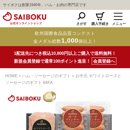
サイボクは創業1946年、ハム・お肉の専門店です
さがす
購入手続き
メニュー
欧州国際食品品質コンテスト
1,000
金メダル総数
個以上！
1配送先につき税込10,800円以上ご購入で送料無料！
新規会員登録で通常100ポイント進呈！
会員登録へ
HOME
ハム・ソーセージのギフト
お中元 ホワイトロースと
ソーセージのギフト 84FA