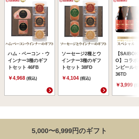
ハム・ベーコン・ウ
ソーセージ2種とウ
【SAIBOK
インナー3種のギフ
インナー3種のギフ
O】コラボ
トセット 46FB
トセット 38FD
ンビールセ
36TD
￥4,968
￥4,104
(税込)
(税込)
￥3,999
(
5,000〜6,999円のギフト