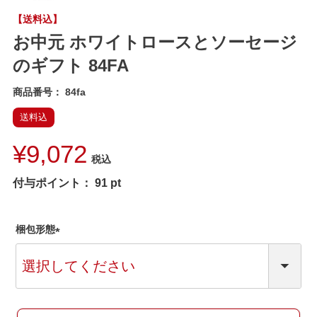
【送料込】
お中元 ホワイトロースとソーセージ
のギフト 84FA
商品番号
84fa
送料込
¥
9,072
税込
付与ポイント：
91
pt
梱包形態
(
必
須
)