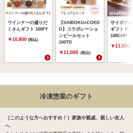
ウインナーの盛りだ
【SAIBOKU×COED
サイボクの
くさんギフト 100FY
O】コラボレーショ
ギフト P
ンビールセット
100CHP
￥10,800
(税込)
100TD
￥11,000
￥11,000
(税込)
冷凍惣菜のギフト
［このような方へおすすめ！］家族や親戚、親しい友人
へ