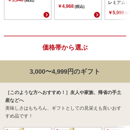
(税込)
レミアム） 
￥4,968
(税込)
￥5,999
(税
価格帯から選ぶ
3,000〜4,999円のギフト
［このような方へおすすめ！］友人や家族、帰省の手土
産などへ
美味しさはもちろん、ギフトとしての見栄えも良いおす
すめ品です！