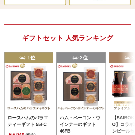
ギフトセット 人気ランキング
1位
2位
ロースハムのバラエ
ハム・ベーコン・ウ
【SAIBOK
ティーギフト 55FC
インナーのギフト
O】コラボ
46FB
ンビールセ
￥5,940