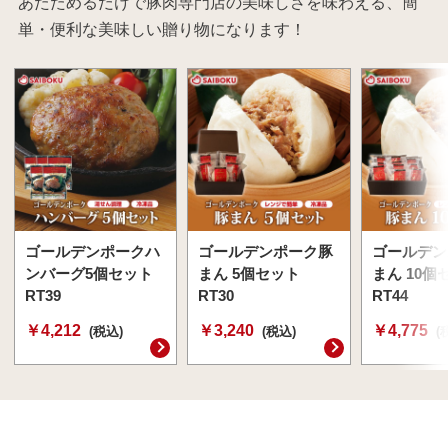
あたためるだけで豚肉専門店の美味しさを味わえる、簡
単・便利な美味しい贈り物になります！
ゴールデンポークハ
ゴールデンポーク豚
ゴールデン
ンバーグ5個セット
まん 5個セット
まん 10個
RT39
RT30
RT44
￥4,212
￥3,240
￥4,775
(税込)
(税込)
(